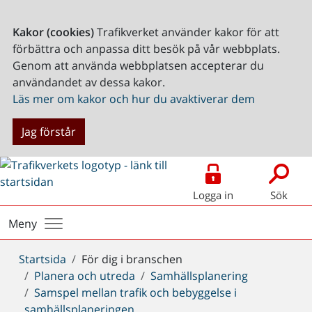
Kakor (cookies)
Trafikverket använder kakor för att
förbättra och anpassa ditt besök på vår webbplats.
Genom att använda webbplatsen accepterar du
användandet av dessa kakor.
Läs mer om kakor och hur du avaktiverar dem
Jag förstår
Logga in
Sök
Meny
Du
Startsida
För dig i branschen
är
Planera och utreda
Samhällsplanering
här:
Samspel mellan trafik och bebyggelse i
samhällsplaneringen