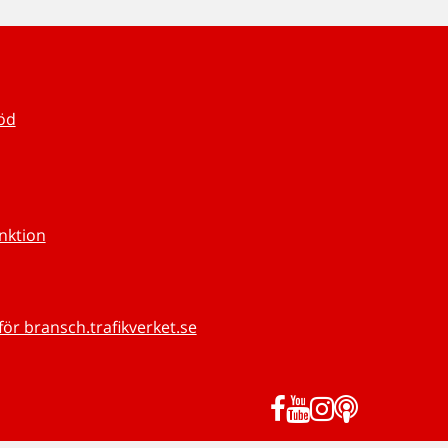
töd
unktion
för bransch.trafikverket.se
Facebook
YouTube
Instagram
Podd