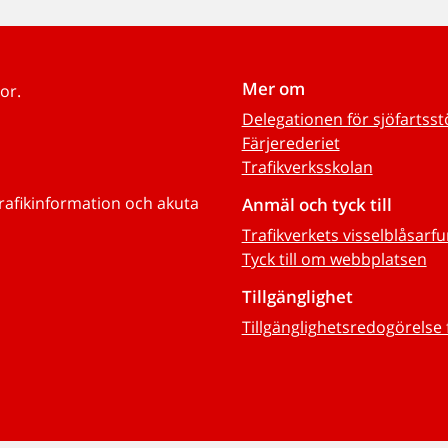
Mer om
or.
Delegationen för sjöfartss
Färjerederiet
Trafikverksskolan
trafikinformation och akuta
Anmäl och tyck till
Trafikverkets visselblåsarf
Tyck till om webbplatsen
Tillgänglighet
Tillgänglighetsredogörelse 