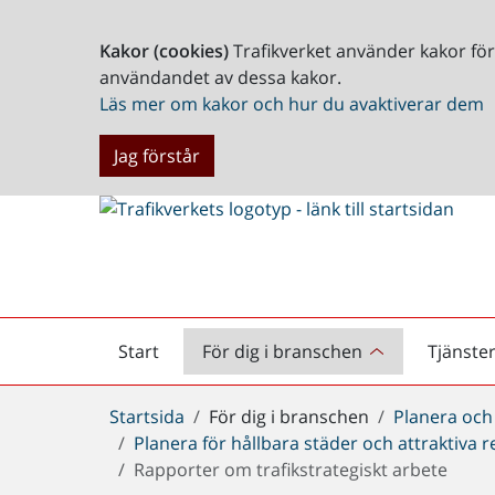
Kakor (cookies)
Trafikverket använder kakor fö
användandet av dessa kakor.
Läs mer om kakor och hur du avaktiverar dem
Jag förstår
Start
För dig i branschen
Tjänste
Startsida
Du
Startsida
För dig i branschen
Planera och
är
Planera för hållbara städer och attraktiva 
här:
Rapporter om trafikstrategiskt arbete