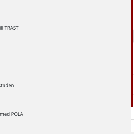
ill TRAST
staden
n med POLA