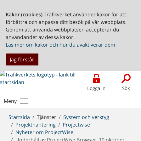
Kakor (cookies)
Trafikverket använder kakor för att
förbättra och anpassa ditt besök på vår webbplats.
Genom att använda webbplatsen accepterar du
användandet av dessa kakor.
Läs mer om kakor och hur du avaktiverar dem
Jag förstår
Logga in
Sök
Meny
Du
Startsida
Tjänster
System och verktyg
är
Projekthantering
Projectwise
här:
Nyheter om ProjectWise
Underhåll av ProjectWise Browser, 19 oktober