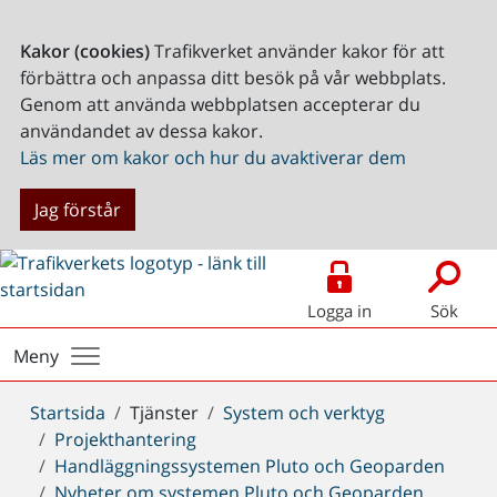
Kakor (cookies)
Trafikverket använder kakor för att
förbättra och anpassa ditt besök på vår webbplats.
Genom att använda webbplatsen accepterar du
användandet av dessa kakor.
Läs mer om kakor och hur du avaktiverar dem
Jag förstår
Logga in
Sök
Meny
Du
Startsida
Tjänster
System och verktyg
är
Projekthantering
här:
Handläggningssystemen Pluto och Geoparden
Nyheter om systemen Pluto och Geoparden