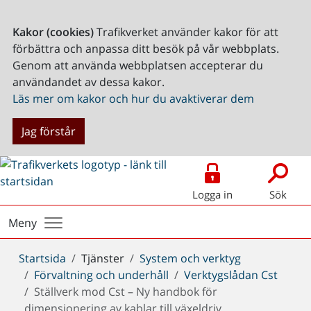
Kakor (cookies)
Trafikverket använder kakor för att
förbättra och anpassa ditt besök på vår webbplats.
Genom att använda webbplatsen accepterar du
användandet av dessa kakor.
Läs mer om kakor och hur du avaktiverar dem
Jag förstår
Logga in
Sök
Meny
Du
Startsida
Tjänster
System och verktyg
är
Förvaltning och underhåll
Verktygslådan Cst
här:
Ställverk mod Cst – Ny handbok för
dimensionering av kablar till växeldriv