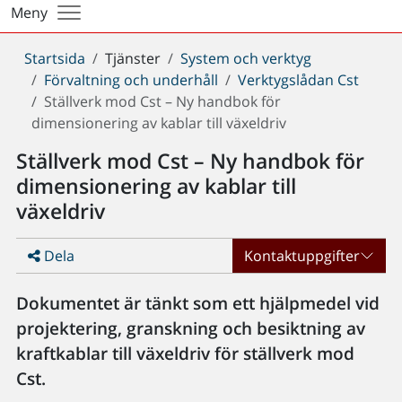
Meny
Du
Startsida
Tjänster
System och verktyg
är
Förvaltning och underhåll
Verktygslådan Cst
här:
Ställverk mod Cst – Ny handbok för
dimensionering av kablar till växeldriv
Ställverk mod Cst – Ny handbok för
dimensionering av kablar till
växeldriv
Dela
Kontaktuppgifter
Dokumentet är tänkt som ett hjälpmedel vid
projektering, granskning och besiktning av
kraftkablar till växeldriv för ställverk mod
Cst.