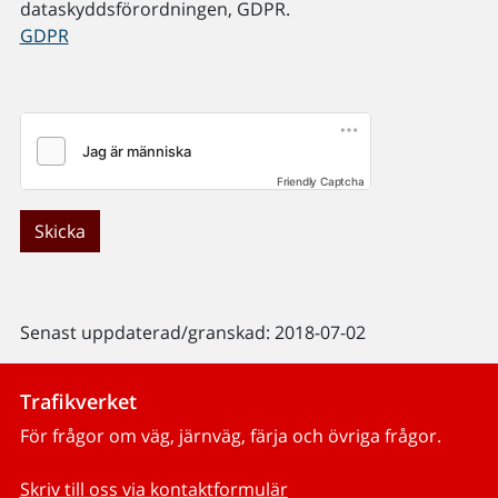
dataskyddsförordningen, GDPR.
GDPR
Friendly Captcha
Skicka
Senast uppdaterad/granskad: 2018-07-02
Trafikverket
För frågor om väg, järnväg, färja och övriga frågor.
Skriv till oss via kontaktformulär