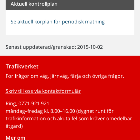
Aktuell kontrollplan
Se aktuell körplan för periodisk mätning
Senast uppdaterad/granskad: 2015-10-02
Trafikverket
För frågor om väg, järnväg, färja och övriga frågor.
Skriv till oss via kontaktformulär
Ring, 0771-921 921
måndag–fredag kl. 8.00–16.00 (dygnet runt för
trafikinformation och akuta fel som kräver omedelbar
åtgärd)
Mer om