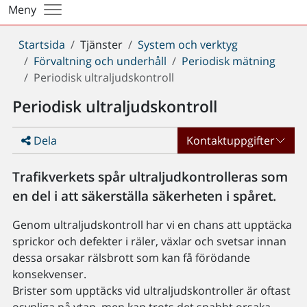
Meny
Du
Startsida
Tjänster
System och verktyg
är
Förvaltning och underhåll
Periodisk mätning
här:
Periodisk ultraljudskontroll
Periodisk ultraljudskontroll
Dela
Kontaktuppgifter
Trafikverkets spår ultraljudkontrolleras som
en del i att säkerställa säkerheten i spåret.
Genom ultraljudskontroll har vi en chans att upptäcka
sprickor och defekter i räler, växlar och svetsar innan
dessa orsakar rälsbrott som kan få förödande
konsekvenser.
Brister som upptäcks vid ultraljudskontroller är oftast