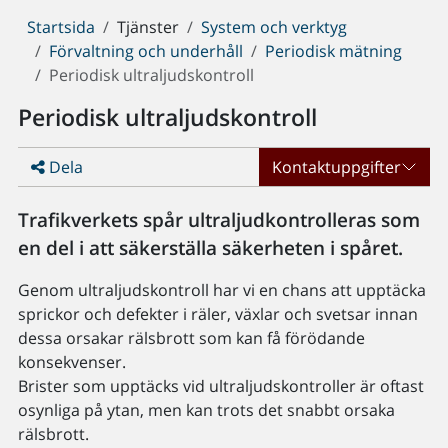
Du
Startsida
Tjänster
System och verktyg
är
Förvaltning och underhåll
Periodisk mätning
här:
Periodisk ultraljudskontroll
Periodisk ultraljudskontroll
Dela
Kontaktuppgifter
Trafikverkets spår ultraljudkontrolleras som
en del i att säkerställa säkerheten i spåret.
Genom ultraljudskontroll har vi en chans att upptäcka
sprickor och defekter i räler, växlar och svetsar innan
dessa orsakar rälsbrott som kan få förödande
konsekvenser.
Brister som upptäcks vid ultraljudskontroller är oftast
osynliga på ytan, men kan trots det snabbt orsaka
rälsbrott.