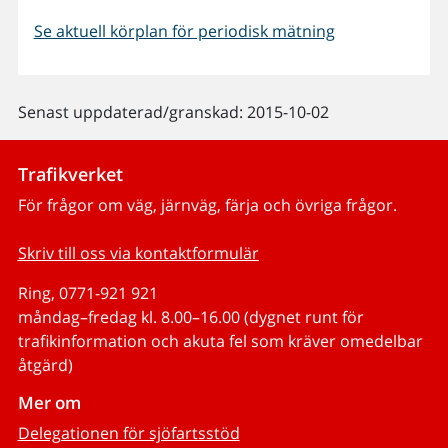
Se aktuell körplan för periodisk mätning
Senast uppdaterad/granskad: 2015-10-02
Trafikverket
För frågor om väg, järnväg, färja och övriga frågor.
Skriv till oss via kontaktformulär
Ring, 0771-921 921
måndag–fredag kl. 8.00–16.00 (dygnet runt för
trafikinformation och akuta fel som kräver omedelbar
åtgärd)
Mer om
Delegationen för sjöfartsstöd