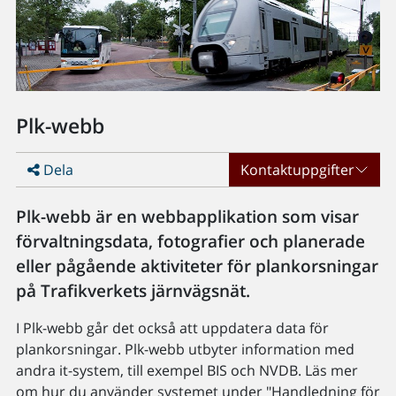
Plk-webb
Dela
Kontaktuppgifter
Plk-webb är en webbapplikation som visar
förvaltningsdata, fotografier och planerade
eller pågående aktiviteter för plankorsningar
på Trafikverkets järnvägsnät.
I Plk-webb går det också att uppdatera data för
plankorsningar. Plk-webb utbyter information med
andra it-system, till exempel BIS och NVDB. Läs mer
om hur du använder systemet under "Handledning för