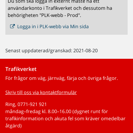
Du som ska logga in externt måste ha ett
användarkonto i Trafikverket och dessutom ha
behörigheten "PLK-webb - Prod".
Logga in i PLK-webb via Min sida
Senast uppdaterad/granskad: 2021-08-20
Trafikverket
För frågor om väg, järnväg, färja och övriga frågor.
Skriv till oss via kontaktformulär
Ring, 0771-921 921
måndag–fredag kl. 8.00–16.00 (dygnet runt för
trafikinformation och akuta fel som kräver omedelbar
åtgärd)