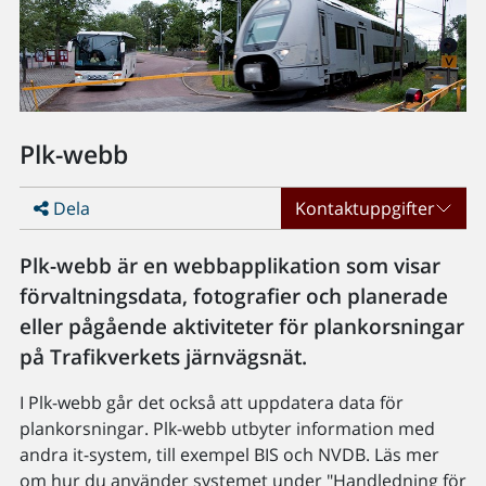
Plk-webb
Dela
Kontaktuppgifter
Plk-webb är en webbapplikation som visar
förvaltningsdata, fotografier och planerade
eller pågående aktiviteter för plankorsningar
på Trafikverkets järnvägsnät.
I Plk-webb går det också att uppdatera data för
plankorsningar. Plk-webb utbyter information med
andra it-system, till exempel BIS och NVDB. Läs mer
om hur du använder systemet under "Handledning för