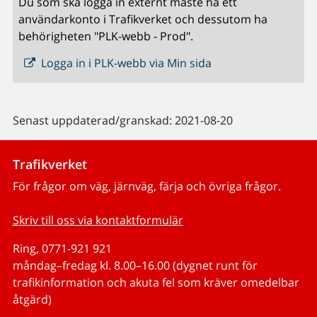
Du som ska logga in externt måste ha ett
användarkonto i Trafikverket och dessutom ha
behörigheten "PLK-webb - Prod".
Logga in i PLK-webb via Min sida
Senast uppdaterad/granskad: 2021-08-20
Trafikverket
För frågor om väg, järnväg, färja och övriga frågor.
Skriv till oss via kontaktformulär
Ring, 0771-921 921
måndag–fredag kl. 8.00–16.00 (dygnet runt för
trafikinformation och akuta fel som kräver omedelbar
åtgärd)