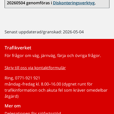
20260504 genomföras i
Diskonteringsverktyg
.
Senast uppdaterad/granskad: 2026-05-04
Trafikverket
För frågor om väg, järnväg, färja och övriga frågor.
Skriv till oss via kontaktformulär
Ring, 0771-921 921
måndag–fredag kl. 8.00–16.00 (dygnet runt för
trafikinformation och akuta fel som kräver omedelbar
åtgärd)
Mer om
Delegationen för sjöfartsstöd