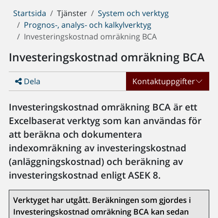
Du
Startsida
Tjänster
System och verktyg
är
Prognos-, analys- och kalkylverktyg
här:
Investeringskostnad omräkning BCA
Investeringskostnad omräkning BCA
Dela
Kontaktuppgifter
Investeringskostnad omräkning BCA är ett
Excelbaserat verktyg som kan användas för
att beräkna och dokumentera
indexomräkning av investeringskostnad
(anläggningskostnad) och beräkning av
investeringskostnad enligt ASEK 8.
Verktyget har utgått. Beräkningen som gjordes i
Investeringskostnad omräkning BCA kan sedan