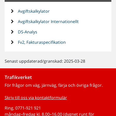
Avgiftskalkylator
Avgiftskalkylator Internationellt
DS-Analys
Fv2, Fakturaspecifikation
Senast uppdaterad/granskad: 2025-03-28
Trafikverket
För frågor om väg, järnväg, färja och övriga frågor.
Skriv till oss via kontaktformulär
Ring, 0771-921 921
måndag–fredag kl. 8.00–16.00 (dygnet runt för