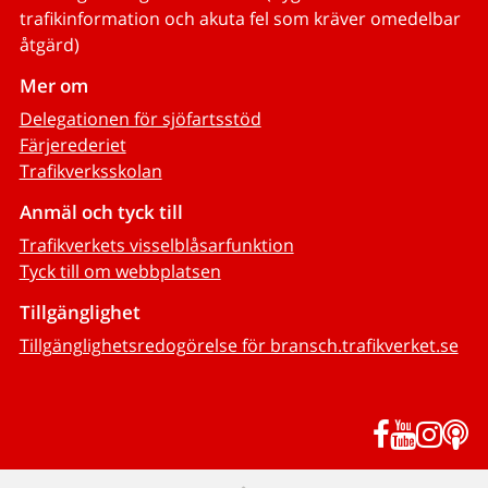
trafikinformation och akuta fel som kräver omedelbar
åtgärd)
Mer om
Delegationen för sjöfartsstöd
Färjerederiet
Trafikverksskolan
Anmäl och tyck till
Trafikverkets visselblåsarfunktion
Tyck till om webbplatsen
Tillgänglighet
Tillgänglighetsredogörelse för bransch.trafikverket.se
Facebook
YouTub
Inst
P