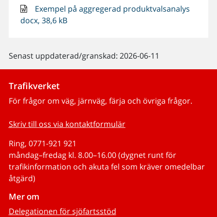
Exempel på aggregerad produktvalsanalys
docx, 38,6 kB
Senast uppdaterad/granskad: 2026-06-11
Trafikverket
För frågor om väg, järnväg, färja och övriga frågor.
Skriv till oss via kontaktformulär
Ring, 0771-921 921
måndag–fredag kl. 8.00–16.00 (dygnet runt för
trafikinformation och akuta fel som kräver omedelbar
åtgärd)
Mer om
Delegationen för sjöfartsstöd