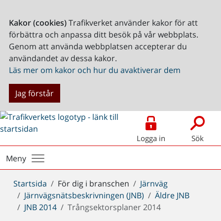
Kakor (cookies)
Trafikverket använder kakor för att
förbättra och anpassa ditt besök på vår webbplats.
Genom att använda webbplatsen accepterar du
användandet av dessa kakor.
Läs mer om kakor och hur du avaktiverar dem
Jag förstår
Logga in
Sök
Meny
Du
Startsida
För dig i branschen
Järnväg
är
Järnvägsnätsbeskrivningen (JNB)
Äldre JNB
här:
JNB 2014
Trångsektorsplaner 2014