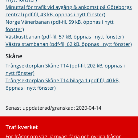
Minuttal för trafik vid avgång & ankomst på Göteborgs
central (pdf-fil, 43 kB, öppnas i nytt fönster)
Norge Vänerbanan (pdf-fil, 59 kB, öppnas i nytt
fönster)
Västkustbanan (pdf-fil, 57 kB, öppnas i nytt fönster)
Västra stambanan (pdf-fil, 62 kB, öppnas i nytt fönster)
Skåne
Trångsektorplan Skåne T14 (pdf-fil, 202 kB, öppnas i
nytt fönster)
Trångsektorplan Skåne T14 bilaga 1 (pdf-fil, 40 kB,
öppnas i nytt fönster)
Senast uppdaterad/granskad: 2020-04-14
Trafikverket
För frågor om väg, järnväg, färja och övriga frågor.