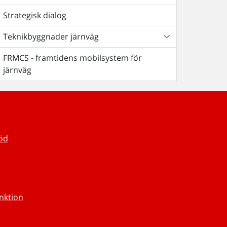
Strategisk dialog
Teknikbyggnader järnväg
FRMCS - framtidens mobilsystem för
järnväg
töd
unktion