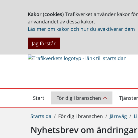
Kakor (cookies)
Trafikverket använder kakor fö
användandet av dessa kakor.
Läs mer om kakor och hur du avaktiverar dem
Jag förstår
Start
För dig i branschen
Tjänste
Startsida
Du
Startsida
För dig i branschen
Järnväg
L
är
Nyhetsbrev om ändringar i
här: