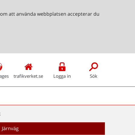
Genom att använda webbplatsen accepterar du
ages
trafikverket.se
Logga in
Sök
k
Järnväg