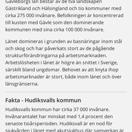
Gävleborgs län består av de två landskapen
Gästrikland och Hälsingland och tio kommuner med
cirka 275 000 invånare. Befolkningen är koncentrerad
till kusten med Gävle som den dominerande
kommunen med sina cirka 100 000 invånare.
Länet domineras i grunden av basnäringar inom stål
och skog och har påverkats stort av de pågående
strukturförändringarna på arbetsmarknaden.
Arbetslösheten i länet är högre än snittet i Sverige,
särskilt bland ungdomar. Behovet av att knyta ihop
arbetsmarknader är stort, både inom länet och över
länsgränserna.
Fakta - Hudiksvalls kommun
Hudiksvalls kommun har cirka 37 000 invånare.
Invånarantalet har minskat med 1,4 procent den
senaste tioårsperioden. Hudiksvall är en nod för
sjukvården i länet med akutsjukhus där samverkan är