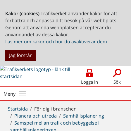
Kakor (cookies)
Trafikverket använder kakor för att
förbättra och anpassa ditt besök på vår webbplats.
Genom att använda webbplatsen accepterar du
användandet av dessa kakor.
Läs mer om kakor och hur du avaktiverar dem
Jag förstår
Logga in
Sök
Meny
Du
Startsida
För dig i branschen
är
Planera och utreda
Samhällsplanering
här:
Samspel mellan trafik och bebyggelse i
samhällsplaneringen