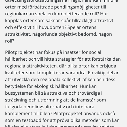
orter med förbättrade pendlingsmöjligheter till
regionkärnan spela en kompletterande roll? Hur
kopplas orter som saknar spår tillräckligt attraktivt
och effektivt till huvudorten? Spelar ortens
attraktivitet, någorlunda objektivt bedömd, någon
roll?
Pilotprojektet har fokus på insatser för social
hållbarhet och vill hitta strategier för att förstärka den
regionala attraktiviteten, där olika orter kan erbjuda
kvaliteter som kompletterar varandra. En viktig del är
att utveckla den regionala kollektivtrafiken och dess
betydelse för ekologisk hållbarhet. Hur kan
bussystemen bli så attraktiva och trovärdiga i
sträckning och utformning att de framstår som
fullgoda pendlingsalternativ och inte bara
komplement till bilen? Pilotprojektet används också
som en testbädd för att pröva olika metoder som kan
bli aktuella att ta in i den kommande strukturbilden –