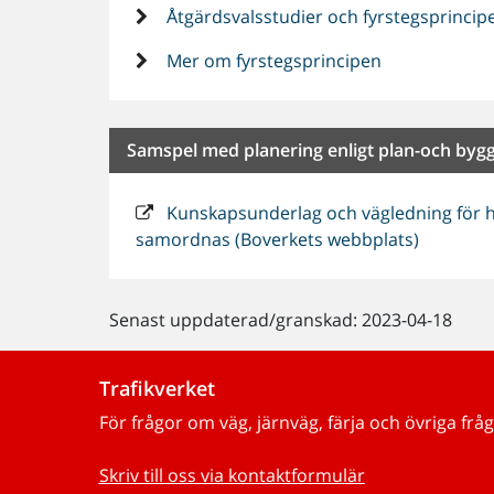
Åtgärdsvalsstudier och fyrstegsprincip
Mer om fyrstegsprincipen
Samspel med planering enligt plan-och byg
Kunskapsunderlag och vägledning för h
samordnas (Boverkets webbplats)
Senast uppdaterad/granskad: 2023-04-18
Trafikverket
För frågor om väg, järnväg, färja och övriga fråg
Skriv till oss via kontaktformulär