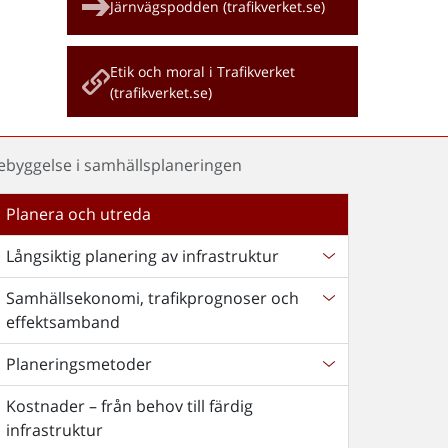
Järnvägspodden (trafikverket.se)
Etik och moral i Trafikverket
(trafikverket.se)
bebyggelse i samhällsplaneringen
Planera och utreda
Långsiktig planering av infrastruktur
Samhällsekonomi, trafikprognoser och
effektsamband
Planeringsmetoder
Kostnader – från behov till färdig
infrastruktur