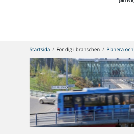
Du
Startsida
För dig i branschen
Planera och
är
här: