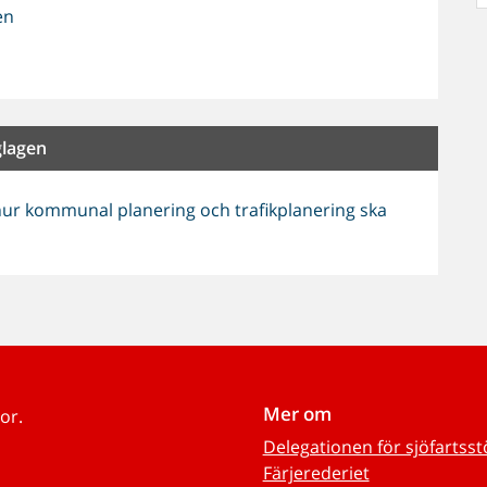
en
glagen
ur kommunal planering och trafikplanering ska
Mer om
or.
Delegationen för sjöfartss
Färjerederiet