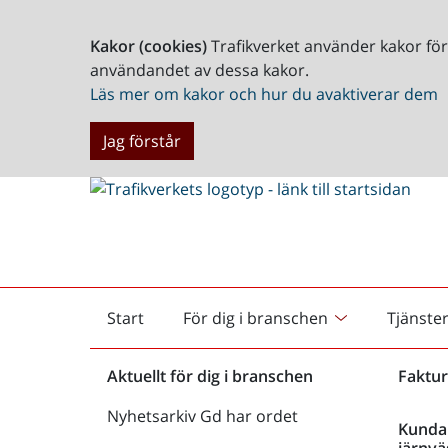
Kakor (cookies)
Trafikverket använder kakor fö
användandet av dessa kakor.
Läs mer om kakor och hur du avaktiverar dem
Jag förstår
Start
För dig i branschen
Tjänste
Startsida
Aktuellt för dig i branschen
Faktur
Nyhetsarkiv Gd har ordet
Kunda
järnvä