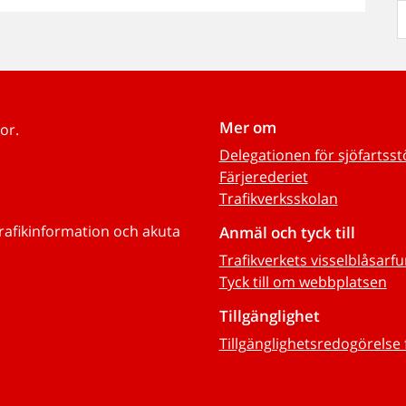
Mer om
or.
Delegationen för sjöfartss
Färjerederiet
Trafikverksskolan
trafikinformation och akuta
Anmäl och tyck till
Trafikverkets visselblåsarf
Tyck till om webbplatsen
Tillgänglighet
Tillgänglighetsredogörelse 