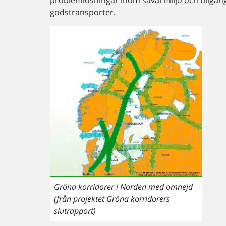
problemlösningar inom såväl miljö och tillgän
godstransporter.
Gröna korridorer i Norden med omnejd
(från projektet Gröna korridorers
slutrapport)