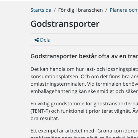
Du
Startsida
För dig i branschen
Planera och
är
Godstransporter
här:
Dela
Godstransporter består ofta av en tra
Det kan handla om hur last- och lossningsplatse
konsumtionsplatsen. Och om det finns bra ansl
omlastningsterminalen. Vid terminalen behöv
emballagehantering kan ske smidigt och säker
En viktig grundstomme för godstransporternas 
(TENT-T) och funktionellt prioriterat vägnät. 
bra resultat.
Ett exempel är arbetet med "Gröna korridorer"