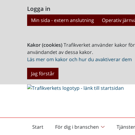
Logga in
Min sida - extern anslutning
Operativ järnv
Kakor (cookies)
Trafikverket använder kakor fö
användandet av dessa kakor.
Läs mer om kakor och hur du avaktiverar dem
Jag förstår
Start
För dig i branschen
Tjänste
Startsida