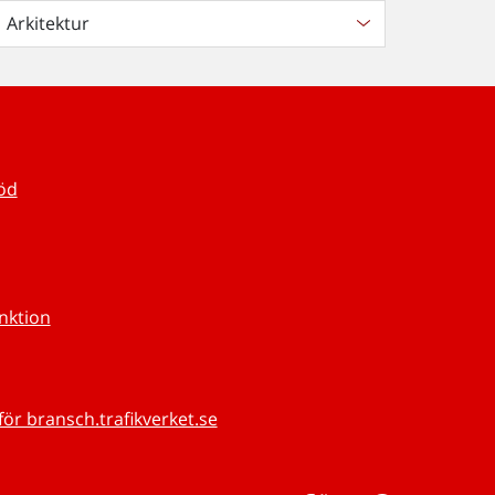
Arkitektur
töd
unktion
för bransch.trafikverket.se