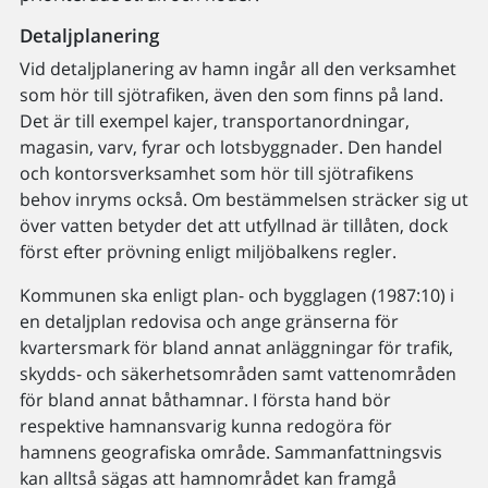
Detaljplanering
Vid detaljplanering av hamn ingår all den verksamhet
som hör till sjötrafiken, även den som finns på land.
Det är till exempel kajer, transportanordningar,
magasin, varv, fyrar och lotsbyggnader. Den handel
och kontorsverksamhet som hör till sjötrafikens
behov inryms också. Om bestämmelsen sträcker sig ut
över vatten betyder det att utfyllnad är tillåten, dock
först efter prövning enligt miljöbalkens regler.
Kommunen ska enligt plan- och bygglagen (1987:10) i
en detaljplan redovisa och ange gränserna för
kvartersmark för bland annat anläggningar för trafik,
skydds- och säkerhetsområden samt vattenområden
för bland annat båthamnar. I första hand bör
respektive hamnansvarig kunna redogöra för
hamnens geografiska område. Sammanfattningsvis
kan alltså sägas att hamnområdet kan framgå