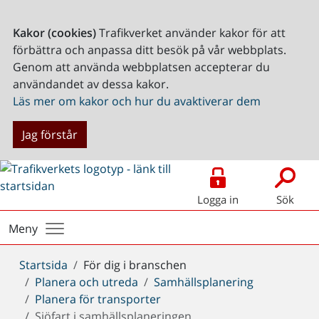
Kakor (cookies)
Trafikverket använder kakor för att
förbättra och anpassa ditt besök på vår webbplats.
Genom att använda webbplatsen accepterar du
användandet av dessa kakor.
Läs mer om kakor och hur du avaktiverar dem
Jag förstår
Logga in
Sök
Meny
Du
Startsida
För dig i branschen
är
Planera och utreda
Samhällsplanering
här:
Planera för transporter
Sjöfart i samhällsplaneringen