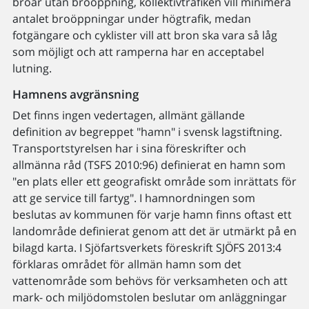
broar utan broöppning, kollektivtrafiken vill minimera
antalet broöppningar under högtrafik, medan
fotgängare och cyklister vill att bron ska vara så låg
som möjligt och att ramperna har en acceptabel
lutning.
Hamnens avgränsning
Det finns ingen vedertagen, allmänt gällande
definition av begreppet "hamn" i svensk lagstiftning.
Transportstyrelsen har i sina föreskrifter och
allmänna råd (TSFS 2010:96) definierat en hamn som
"en plats eller ett geografiskt område som inrättats för
att ge service till fartyg". I hamnordningen som
beslutas av kommunen för varje hamn finns oftast ett
landområde definierat genom att det är utmärkt på en
bilagd karta. I Sjöfartsverkets föreskrift SJÖFS 2013:4
förklaras området för allmän hamn som det
vattenområde som behövs för verksamheten och att
mark- och miljödomstolen beslutar om anläggningar