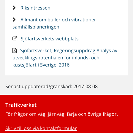
Riksintressen
Allmänt om buller och vibrationer i
samhällsplaneringen
Sjöfartsverkets webbplats
Sjöfartsverket, Regeringsuppdrag Analys av
utvecklingspotentialen för inlands- och
kustsjöfart i Sverige. 2016
Senast uppdaterad/granskad: 2017-08-08
Trafikverket
För frågor om väg, järnväg, färja och övriga frågor.
Skriv till oss via kontaktformulär