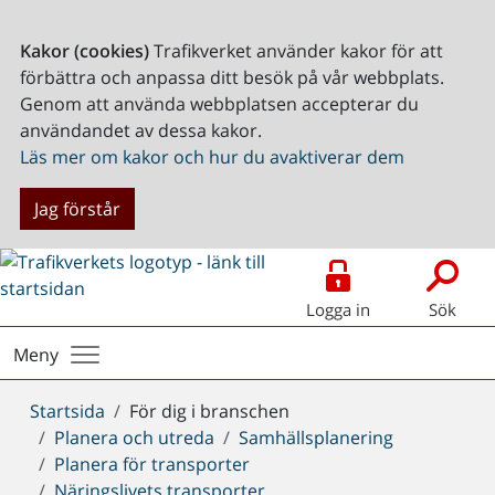
Kakor (cookies)
Trafikverket använder kakor för att
förbättra och anpassa ditt besök på vår webbplats.
Genom att använda webbplatsen accepterar du
användandet av dessa kakor.
Läs mer om kakor och hur du avaktiverar dem
Jag förstår
Logga in
Sök
Meny
Du
Startsida
För dig i branschen
är
Planera och utreda
Samhällsplanering
här:
Planera för transporter
Näringslivets transporter