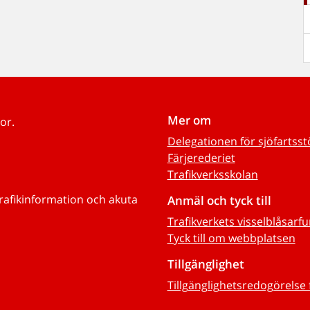
Mer om
or.
Delegationen för sjöfartss
Färjerederiet
Trafikverksskolan
trafikinformation och akuta
Anmäl och tyck till
Trafikverkets visselblåsarf
Tyck till om webbplatsen
Tillgänglighet
Tillgänglighetsredogörelse 