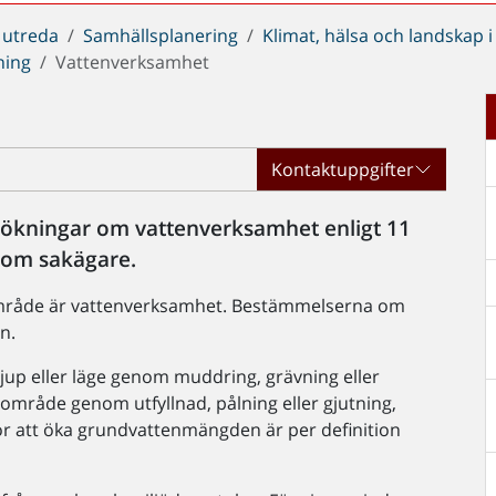
 utreda
Samhällsplanering
Klimat, hälsa och landskap 
ning
Vattenverksamhet
Kontaktuppgifter
nsökningar om vattenverksamhet enligt 11
som sakägare.
enområde är vattenverksamhet. Bestämmelserna om
n.
 djup eller läge genom muddring, grävning eller
område genom utfyllnad, pålning eller gjutning,
för att öka grundvattenmängden är per definition