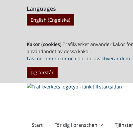
Languages
English (Engelska)
Kakor (cookies)
Trafikverket använder kakor fö
användandet av dessa kakor.
Läs mer om kakor och hur du avaktiverar dem
Jag förstår
Start
För dig i branschen
Tjänste
Startsida