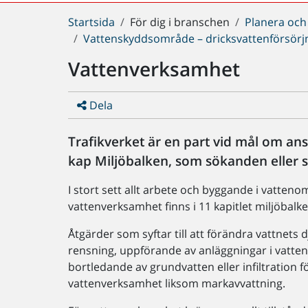
Du
Startsida
För dig i branschen
Planera och
är
Vattenskyddsområde – dricksvattenförsörj
här:
Vattenverksamhet
Dela
Trafikverket är en part vid mål om a
kap Miljöbalken, som sökanden eller 
I stort sett allt arbete och byggande i vatt
vattenverksamhet finns i 11 kapitlet miljöbalke
Åtgärder som syftar till att förändra vattnets
rensning, uppförande av anläggningar i vatten
bortledande av grundvatten eller infiltration 
vattenverksamhet liksom markavvattning.