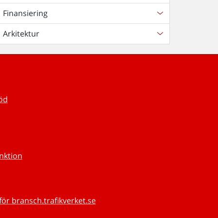
Finansiering
Arkitektur
töd
unktion
för bransch.trafikverket.se