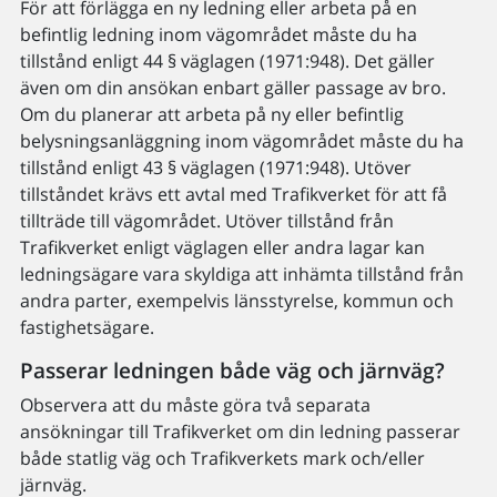
För att förlägga en ny ledning eller arbeta på en
befintlig ledning inom vägområdet måste du ha
tillstånd enligt 44 § väglagen (1971:948). Det gäller
även om din ansökan enbart gäller passage av bro.
Om du planerar att arbeta på ny eller befintlig
belysningsanläggning inom vägområdet måste du ha
tillstånd enligt 43 § väglagen (1971:948). Utöver
tillståndet krävs ett avtal med Trafikverket för att få
tillträde till vägområdet. Utöver tillstånd från
Trafikverket enligt väglagen eller andra lagar kan
ledningsägare vara skyldiga att inhämta tillstånd från
andra parter, exempelvis länsstyrelse, kommun och
fastighetsägare.
Passerar ledningen både väg och järnväg?
Observera att du måste göra två separata
ansökningar till Trafikverket om din ledning passerar
både statlig väg och Trafikverkets mark och/eller
järnväg.