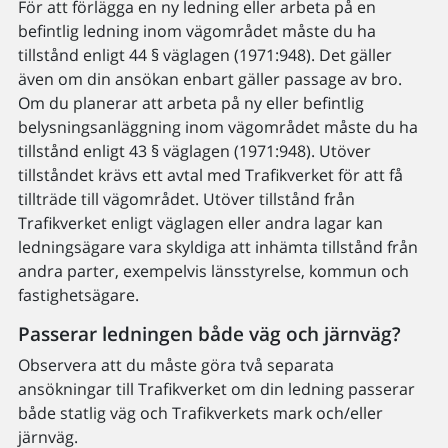
För att förlägga en ny ledning eller arbeta på en
befintlig ledning inom vägområdet måste du ha
tillstånd enligt 44 § väglagen (1971:948). Det gäller
även om din ansökan enbart gäller passage av bro.
Om du planerar att arbeta på ny eller befintlig
belysningsanläggning inom vägområdet måste du ha
tillstånd enligt 43 § väglagen (1971:948). Utöver
tillståndet krävs ett avtal med Trafikverket för att få
tillträde till vägområdet. Utöver tillstånd från
Trafikverket enligt väglagen eller andra lagar kan
ledningsägare vara skyldiga att inhämta tillstånd från
andra parter, exempelvis länsstyrelse, kommun och
fastighetsägare.
Passerar ledningen både väg och järnväg?
Observera att du måste göra två separata
ansökningar till Trafikverket om din ledning passerar
både statlig väg och Trafikverkets mark och/eller
järnväg.