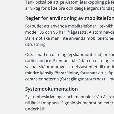
Tänk också på att ge Alstom återkoppling på 
är viktig för både bra och dåliga åtgärdsförsla
Regler för användning av mobiltelefo
Förbudet att använda mobiltelefoner i teknikh
modell 85 och 95 har ifrågasatts. Alstom hävda
Däremot ska man inte använda mobiltelefoner 
utrustning.
Oskärmad utrustning (ej skåpmonterad) är käns
radiosändare. Exempel på sådan utrustning är 
saknar skåpmontage. Utdelssystemet till mode
mindre känslig för strålning, förutsatt att sk
centralenheterna (förreglingsdatorerna) till m
Systemdokumentation
Systembeskrivningar och manualer från Alstom
till länk! i mappen ”Signaldokumentation exter
underhåll”.