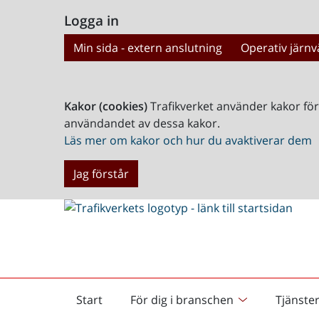
Logga in
Min sida - extern anslutning
Operativ järnv
Kakor (cookies)
Trafikverket använder kakor fö
användandet av dessa kakor.
Läs mer om kakor och hur du avaktiverar dem
Jag förstår
Start
För dig i branschen
Tjänste
Startsida