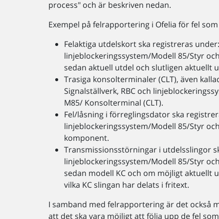
process" och är beskriven nedan.
Exempel på felrapportering i Ofelia för fel som 
Felaktiga utdelskort ska registreras under:
linjeblockeringssystem/Modell 85/Styr och
sedan aktuell utdel och slutligen aktuellt 
Trasiga konsolterminaler (CLT), även kalla
Signalställverk, RBC och linjeblockerings
M85/ Konsolterminal (CLT).
Fel/låsning i förreglingsdator ska registre
linjeblockeringssystem/Modell 85/Styr och
komponent.
Transmissionsstörningar i utdelsslingor sk
linjeblockeringssystem/Modell 85/Styr och
sedan modell KC och om möjligt aktuellt 
vilka KC slingan har delats i fritext.
I samband med felrapportering är det också myck
att det ska vara möjligt att följa upp de fel som