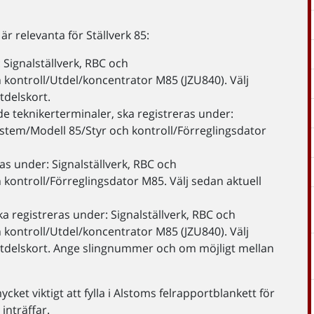
är relevanta för Ställverk 85:
 Signalställverk, RBC och
 kontroll/Utdel/koncentrator M85 (JZU840). Välj
utdelskort.
de teknikerterminaler, ska registreras under:
system/Modell 85/Styr och kontroll/Förreglingsdator
ras under: Signalställverk, RBC och
 kontroll/Förreglingsdator M85. Välj sedan aktuell
a registreras under: Signalställverk, RBC och
 kontroll/Utdel/koncentrator M85 (JZU840). Välj
utdelskort. Ange slingnummer och om möjligt mellan
et viktigt att fylla i Alstoms felrapportblankett för
 inträffar.