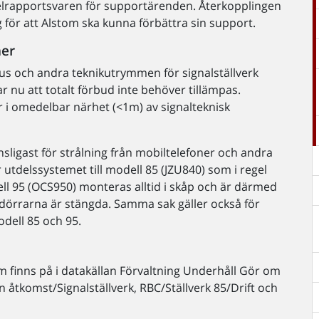
felrapportsvaren för supportärenden. Återkopplingen
g för att Alstom ska kunna förbättra sin support.
ner
us och andra teknikutrymmen för signalställverk
r nu att totalt förbud inte behöver tillämpas.
i omedelbar närhet (<1m) av signalteknisk
ligast för strålning från mobiltelefoner och andra
utdelssystemet till modell 85 (JZU840) som i regel
ll 95 (OCS950) monteras alltid i skåp och är därmed
åpdörrarna är stängda. Samma sak gäller också för
odell 85 och 95.
 finns på i datakällan Förvaltning Underhåll Gör om
n åtkomst/Signalställverk, RBC/Ställverk 85/Drift och