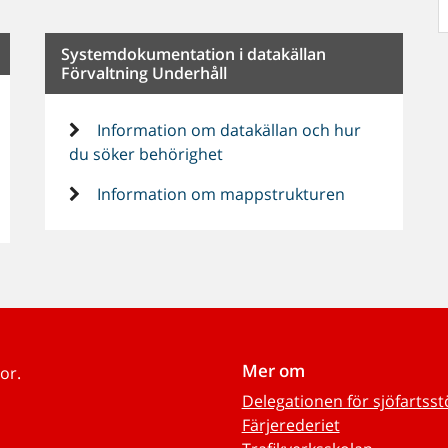
Systemdokumentation i datakällan
Förvaltning Underhåll
Information om datakällan och hur
du söker behörighet
Information om mappstrukturen
Mer om
or.
Delegationen för sjöfartss
Färjerederiet