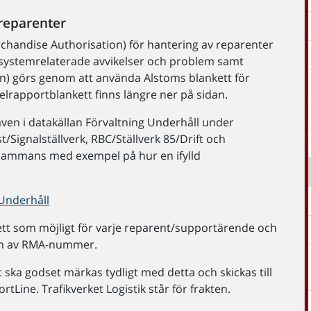
 reparenter
handise Authorisation) för hantering av reparenter
 systemrelaterade avvikelser och problem samt
n) görs genom att använda Alstoms blankett för
felrapportblankett finns längre ner på sidan.
även i datakällan Förvaltning Underhåll under
ignalställverk, RBC/Ställverk 85/Drift och
llsammans med exempel på hur en ifylld
 Underhåll
lett som möjligt för varje reparent/supportärende och
ran av RMA-nummer.
ska godset märkas tydligt med detta och skickas till
Line. Trafikverket Logistik står för frakten.