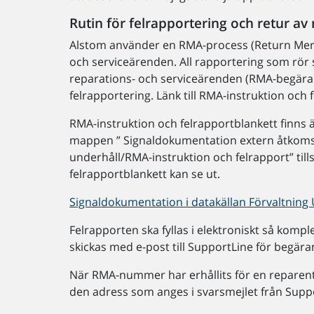
Rutin för felrapportering och retur av
Alstom använder en RMA-process (Return Merc
och serviceärenden. All rapportering som rör
reparations- och serviceärenden (RMA-begära
felrapportering. Länk till RMA-instruktion och 
RMA-instruktion och felrapportblankett finns 
mappen ” Signaldokumentation extern åtkomst/S
underhåll/RMA-instruktion och felrapport” ti
felrapportblankett kan se ut.
Signaldokumentation i datakällan Förvaltning
Felrapporten ska fyllas i elektroniskt så komp
skickas med e-post till SupportLine för begä
När RMA-nummer har erhållits för en reparent 
den adress som anges i svarsmejlet från Support