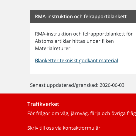
RMA-instruktion och felrapportblankett
RMA-instruktion och felrapportblankett för
Alstoms artiklar hittas under fliken
Materialreturer.
Blanketter tekniskt godkänt material
Senast uppdaterad/granskad: 2026-06-03
Trafikverket
För frågor om väg, järnväg, färja och övriga fråg
Skriv till oss via kontaktformulär