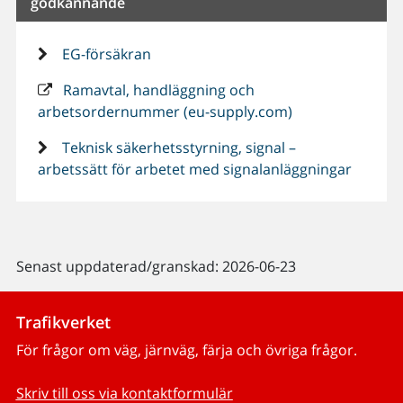
godkännande
EG-försäkran
Ramavtal, handläggning och
arbetsordernummer (eu-supply.com)
Teknisk säkerhetsstyrning, signal –
arbetssätt för arbetet med signalanläggningar
Senast uppdaterad/granskad: 2026-06-23
Trafikverket
För frågor om väg, järnväg, färja och övriga frågor.
Skriv till oss via kontaktformulär