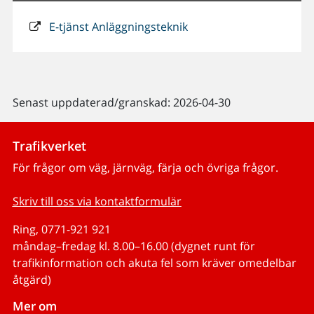
E-tjänst Anläggningsteknik
Senast uppdaterad/granskad: 2026-04-30
Trafikverket
För frågor om väg, järnväg, färja och övriga frågor.
Skriv till oss via kontaktformulär
Ring, 0771-921 921
måndag–fredag kl. 8.00–16.00 (dygnet runt för
trafikinformation och akuta fel som kräver omedelbar
åtgärd)
Mer om