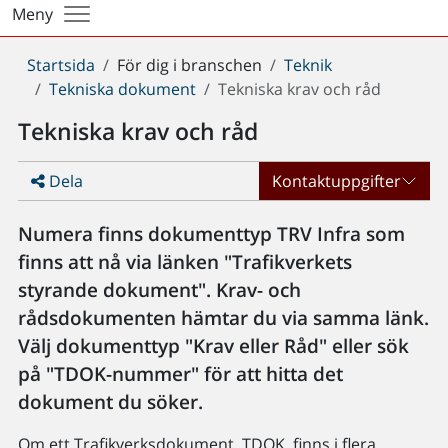
Meny
Du
Startsida
För dig i branschen
Teknik
är
Tekniska dokument
Tekniska krav och råd
här:
Tekniska krav och råd
Dela
Kontaktuppgifter
Numera finns dokumenttyp TRV Infra som
finns att nå via länken "Trafikverkets
styrande dokument". Krav- och
rådsdokumenten hämtar du via samma länk.
Välj dokumenttyp "Krav eller Råd" eller sök
på "TDOK-nummer" för att hitta det
dokument du söker.
Om ett Trafikverksdokument, TDOK, finns i flera