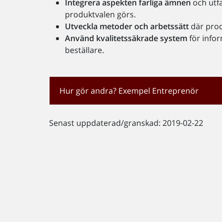
Integrera aspekten farliga ämnen
och utfa
produktvalen görs.
Utveckla metoder och arbetssätt
där prod
Använd kvalitetssäkrade system
för infor
beställare.
Hur gör andra? Exempel Entreprenör
Senast uppdaterad/granskad: 2019-02-22