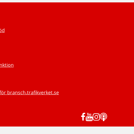
töd
unktion
för bransch.trafikverket.se
Facebook
YouTube
Instagram
Podd