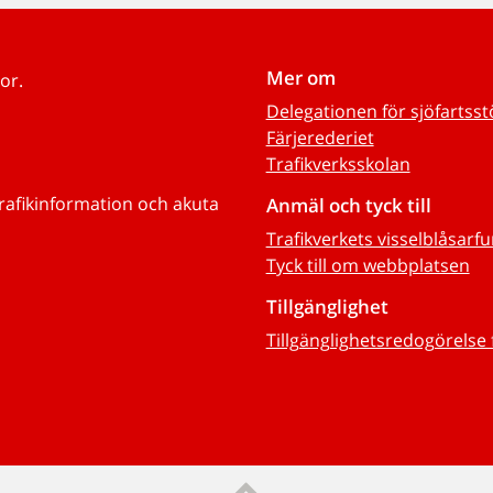
Mer om
or.
Delegationen för sjöfartss
Färjerederiet
Trafikverksskolan
trafikinformation och akuta
Anmäl och tyck till
Trafikverkets visselblåsarf
Tyck till om webbplatsen
Tillgänglighet
Tillgänglighetsredogörelse 
Till sidans topp