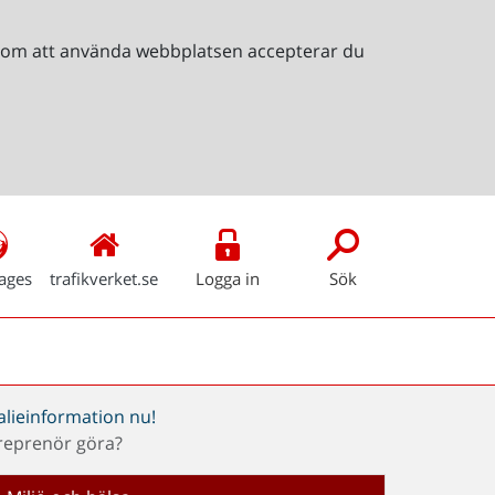
Genom att använda webbplatsen accepterar du
ages
trafikverket.se
Logga in
Sök
alieinformation nu!
reprenör göra?