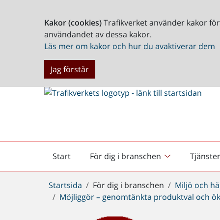
Kakor (cookies)
Trafikverket använder kakor fö
användandet av dessa kakor.
Läs mer om kakor och hur du avaktiverar dem
Jag förstår
Start
För dig i branschen
Tjänste
Startsida
Du
Startsida
För dig i branschen
Miljö och hä
är
Möjliggör – genomtänkta produktval och ök
här: