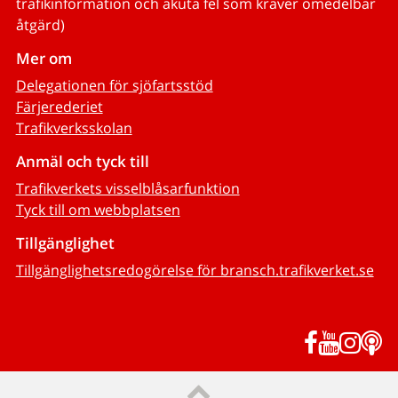
trafikinformation och akuta fel som kräver omedelbar
åtgärd)
Mer om
Delegationen för sjöfartsstöd
Färjerederiet
Trafikverksskolan
Anmäl och tyck till
Trafikverkets visselblåsarfunktion
Tyck till om webbplatsen
Tillgänglighet
Tillgänglighetsredogörelse för bransch.trafikverket.se
Facebook
YouTub
Inst
P
Till sidans topp