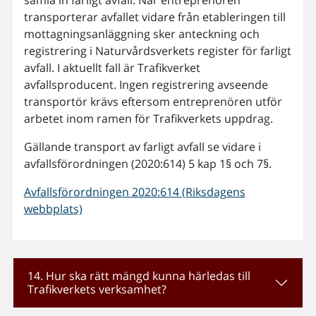
samla in farligt avfall. När entreprenören
transporterar avfallet vidare från etableringen till
mottagningsanläggning sker anteckning och
registrering i Naturvårds­verkets register för farligt
avfall. I aktuellt fall är Trafikverket
avfallsproducent. Ingen registrering avseende
transportör krävs eftersom entreprenören utför
arbetet inom ramen för Trafikverkets uppdrag.
Gällande transport av farligt avfall se vidare i
avfallsförordningen (2020:614) 5 kap 1§ och 7§.
Avfallsförordningen 2020:614 (Riksdagens
webbplats)
14. Hur ska rätt mängd kunna härledas till
Trafikverkets verksamhet?