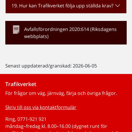
19. Hur kan Trafikverket följa upp ställda krav?
Avfallsförordningen 2020:614 (Riksdagens
webbplats)
Senast uppdaterad/granskad: 2026-06-05
Trafikverket
För frågor om väg, järnväg, färja och övriga frågor.
Skriv till oss via kontaktformulär
Ring, 0771-921 921
måndag–fredag kl. 8.00–16.00 (dygnet runt för