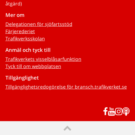
åtgärd)
Mer om
Delegationen för sjöfartsstöd
Färjerederiet
Trafikverksskolan
Anmäl och tyck till
Trafikverkets visselblåsarfunktion
Tyck till om webbplatsen
Tillgänglighet
Tillgänglighetsredogörelse för bransch.trafikverket.se
Facebook
YouTub
Inst
P
Till sidans topp