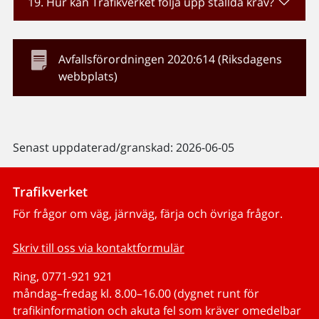
19. Hur kan Trafikverket följa upp ställda krav?
Avfallsförordningen 2020:614 (Riksdagens
webbplats)
Senast uppdaterad/granskad: 2026-06-05
Trafikverket
För frågor om väg, järnväg, färja och övriga frågor.
Skriv till oss via kontaktformulär
Ring, 0771-921 921
måndag–fredag kl. 8.00–16.00 (dygnet runt för
trafikinformation och akuta fel som kräver omedelbar