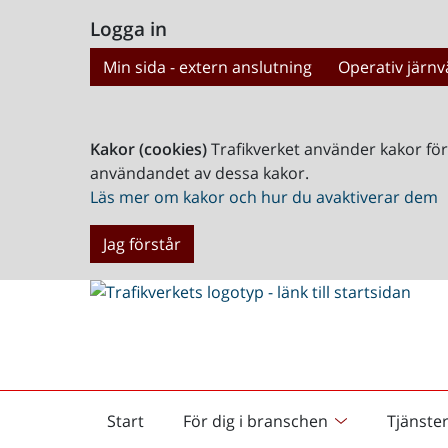
Logga in
Min sida - extern anslutning
Operativ järnv
Kakor (cookies)
Trafikverket använder kakor fö
användandet av dessa kakor.
Läs mer om kakor och hur du avaktiverar dem
Jag förstår
Start
För dig i branschen
Tjänste
Startsida