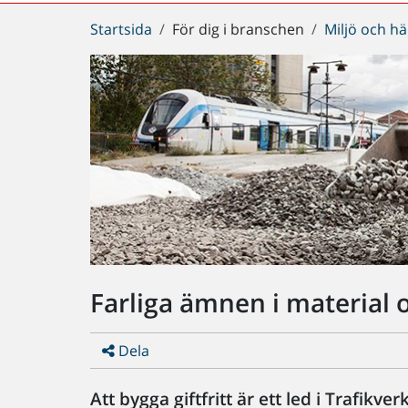
Du
Startsida
För dig i branschen
Miljö och hä
är
här:
Farliga ämnen i material 
Dela
Att bygga giftfritt är ett led i Trafik