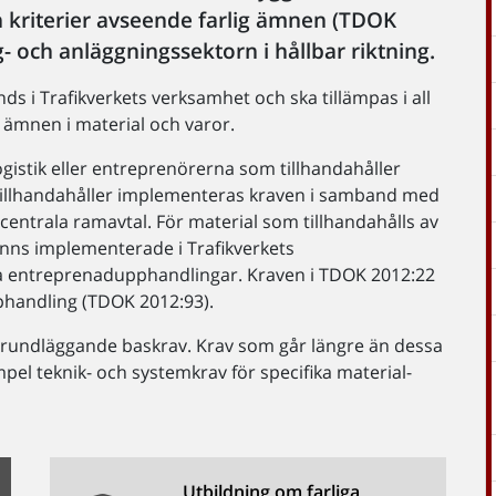
ch kriterier avseende farlig ämnen (TDOK
gg- och anläggningssektorn i hållbar riktning.
s i Trafikverkets verksamhet och ska tillämpas i all
 ämnen i material och varor.
ogistik eller entreprenörerna som tillhandahåller
k tillhandahåller implementeras kraven i samband med
centrala ramavtal. För material som tillhandahålls av
inns implementerade i Trafikverkets
la entreprenadupphandlingar. Kraven i TDOK 2012:22
phandling (TDOK 2012:93).
grundläggande baskrav. Krav som går längre än dessa
mpel teknik- och systemkrav för specifika material-
Utbildning om farliga