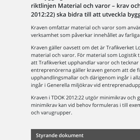
riktlinjen Material och varor – krav o
2012:22) ska bidra till att utveckla by
Kraven omfattar material och varor som använd
verksamhet som påverkar innehållet av farliga
Kraven gäller oavsett om det är Trafikverket L
material och varor. För material som Logisti
att Trafikverket upphandlar varor och tecknar 
entreprenörerna gäller kraven genom att de f
upphandlingsmallar och därigenom ingår i al
ingår i Generella miljökrav vid entreprenadup
Kraven i TDOK 2012:22 utgör minimikrav och 
minimikrav kan vid behov formuleras i till exe
och varugrupper.
Styrande dokument