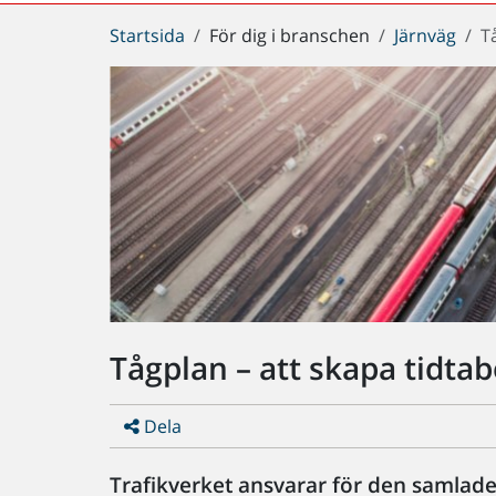
Du
Startsida
För dig i branschen
Järnväg
T
är
här:
Tågplan – att skapa tidtabe
Dela
Trafikverket ansvarar för den samlade