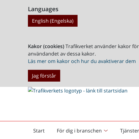
Languages
English (Engelska)
Kakor (cookies)
Trafikverket använder kakor fö
användandet av dessa kakor.
Läs mer om kakor och hur du avaktiverar dem
Jag förstår
Start
För dig i branschen
Tjänste
Startsida