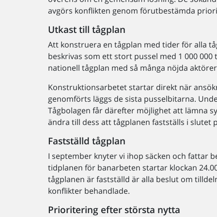
avgörs konflikten genom förutbestämda priorit
Utkast till tågplan
Att konstruera en tågplan med tider för alla t
beskrivas som ett stort pussel med 1 000 000 t
nationell tågplan med så många nöjda aktörer
Konstruktionsarbetet startar direkt när ansö
genomförts läggs de sista pusselbitarna. Under
Tågbolagen får därefter möjlighet att lämna sy
ändra till dess att tågplanen fastställs i slute
Fastställd tågplan
I september knyter vi ihop säcken och fattar 
tidplanen för banarbeten startar klockan 24.00
tågplanen är fastställd är alla beslut om tillde
konflikter behandlade.
Prioritering efter största nytta