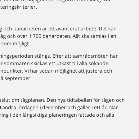
eringskriterier.
åg och banarbeten är ett avancerat arbete. Det kan
åg och över 1 700 banarbeten. Allt ska samlas i en
 som möjligt.
kningsperioden stängs. Efter att samrådsmöten har
 sommaren skickas ett utkast till alla sökande.
npunkter. Vi har sedan möjlighet att justera och
t på september.
beslut om tågplanen. Den nya tidtabellen för tågen och
 andra lördagen i december och gäller i ett år. När
lning i den långsiktiga planeringen fattade och alla