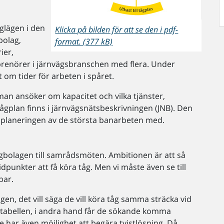
åglägen i den
Klicka på bilden för att se den i pdf-
bolag,
format. (377 kB)
ier,
prenörer i järnvägsbranschen med flera. Under
om tider för arbeten i spåret.
an ansöker om kapacitet och vilka tjänster,
tågplan finns i järnvägsnätsbeskrivningen (JNB). Den
n planeringen av de största banarbeten med.
ågbolagen till samrådsmöten. Ambitionen är att så
dpunkter att få köra tåg. Men vi måste även se till
bar.
n, det vill säga de vill köra tåg samma sträcka vid
tidtabellen, i andra hand får de sökande komma
ar även möjlighet att begära tvistlösning. Då