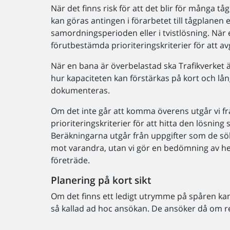
När det finns risk för att det blir för många t
kan göras antingen i förarbetet till tågplanen e
samordningsperioden eller i tvistlösning. När en
förutbestämda prioriteringskriterier för att av
När en bana är överbelastad ska Trafikverket 
hur kapaciteten kan förstärkas på kort och lå
dokumenteras.
Om det inte går att komma överens utgår vi f
prioriteringskriterier för att hitta den lösni
Beräkningarna utgår från uppgifter som de sök
mot varandra, utan vi gör en bedömning av he
företräde.
Planering på kort sikt
Om det finns ett ledigt utrymme på spåren ka
så kallad ad hoc ansökan. De ansöker då om res