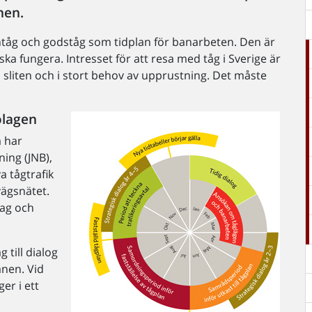
nen.
ontåg och godståg som tidplan för banarbeten. Den är
ska fungera. Intresset för att resa med tåg i Sverige är
 sliten och i stort behov av upprustning. Det måste
olagen
å har
ning (JNB),
a tågtrafik
vägsnätet.
lag och
 till dialog
anen. Vid
ger i ett