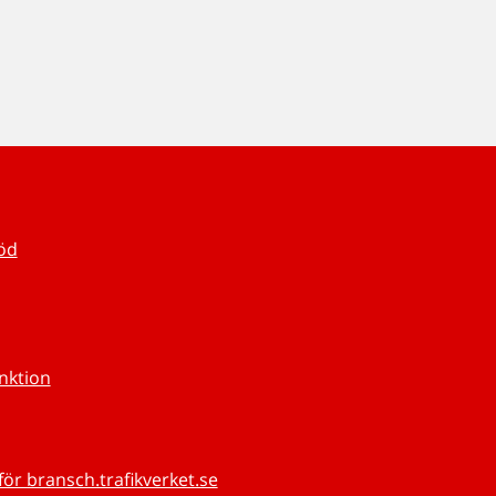
töd
unktion
för bransch.trafikverket.se