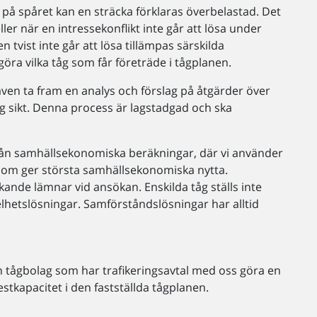
åg på spåret kan en sträcka förklaras överbelastad. Det
ller när en intressekonflikt inte går att lösa under
 tvist inte går att lösa tillämpas särskilda
göra vilka tåg som får företräde i tågplanen.
även ta fram en analys och förslag på åtgärder över
ng sikt. Denna process är lagstadgad och ska
rån samhällsekonomiska beräkningar, där vi använder
ng som ger största samhällsekonomiska nytta.
ande lämnar vid ansökan. Enskilda tåg ställs inte
lhetslösningar. Samförståndslösningar har alltid
n tågbolag som har trafikeringsavtal med oss göra en
tkapacitet i den fastställda tågplanen.