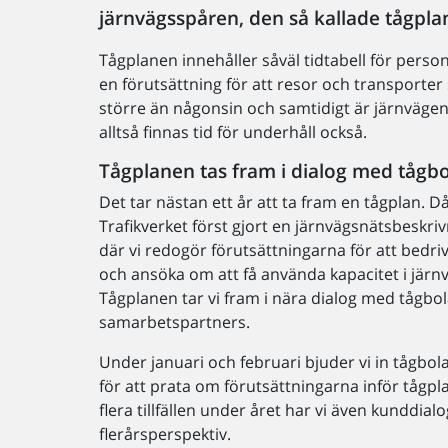
järnvägsspåren, den så kallade tågpla
Tågplanen innehåller såväl tidtabell för pers
en förutsättning för att resor och transporter 
större än någonsin och samtidigt är järnvägen
alltså finnas tid för underhåll också.
Tågplanen tas fram i dialog med tågb
Det tar nästan ett år att ta fram en tågplan. D
Trafikverket först gjort en järnvägsnätsbeskriv
där vi redogör förutsättningarna för att bedriv
och ansöka om att få använda kapacitet i järn
Tågplanen tar vi fram i nära dialog med tågbo
samarbetspartners.
Under januari och februari bjuder vi in tågbolag
för att prata om förutsättningarna inför tågpl
flera tillfällen under året har vi även kunddialo
flerårsperspektiv.