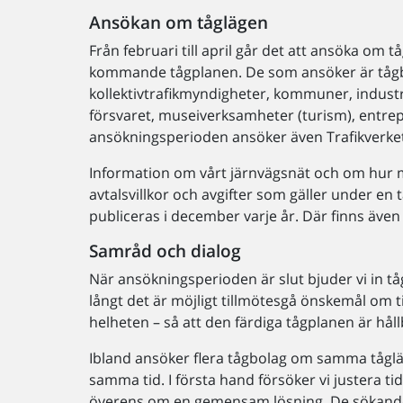
Ansökan om tåglägen
Från februari till april går det att ansöka om t
kommande tågplanen. De som ansöker är tåg
kollektivtrafikmyndigheter, kommuner, industr
försvaret, museiverksamheter (turism), entre
ansökningsperioden ansöker även Trafikverket 
Information om vårt järnvägsnät och om hur m
avtalsvillkor och avgifter som gäller under en 
publiceras i december varje år. Där finns äve
Samråd och dialog
När ansökningsperioden är slut bjuder vi in t
långt det är möjligt tillmötesgå önskemål om ti
helheten – så att den färdiga tågplanen är håll
Ibland ansöker flera tågbolag om samma tågläge
samma tid. I första hand försöker vi justera 
överens om en gemensam lösning. De sökande h