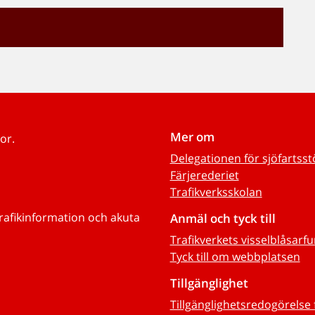
Mer om
or.
Delegationen för sjöfartss
Färjerederiet
Trafikverksskolan
trafikinformation och akuta
Anmäl och tyck till
Trafikverkets visselblåsarf
Tyck till om webbplatsen
Tillgänglighet
Tillgänglighetsredogörelse 