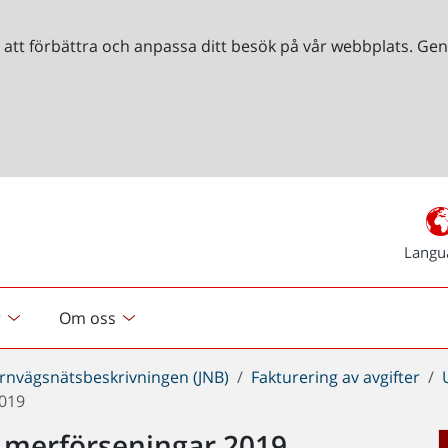
r att förbättra och anpassa ditt besök på vår webbplats. 
Langu
r
Om oss
ärnvägsnätsbeskrivningen (JNB)
Fakturering av avgifter
2019
er merförseningar 2019