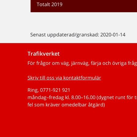
Totalt 2019
Senast uppdaterad/granskad: 2020-01-14
Trafikverket
För frågor om väg, järnväg, färja och övriga fråg
Skriv till oss via kontaktformulär
Ring, 0771-921 921
måndag–fredag kl. 8.00–16.00 (dygnet runt för 
fel som kräver omedelbar åtgärd)