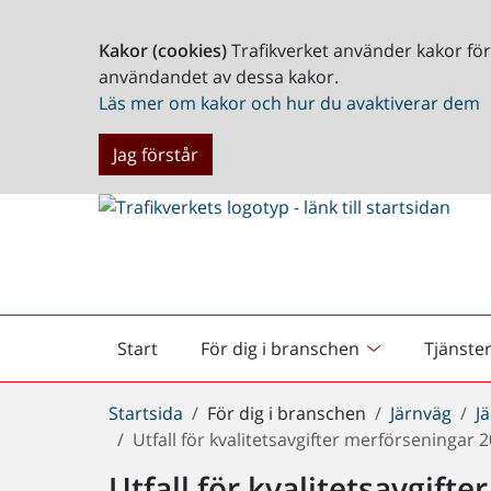
Kakor (cookies)
Trafikverket använder kakor fö
användandet av dessa kakor.
Läs mer om kakor och hur du avaktiverar dem
Jag förstår
Start
För dig i branschen
Tjänste
Startsida
Du
Startsida
För dig i branschen
Järnväg
J
är
Utfall för kvalitetsavgifter merförseningar 
här:
Utfall för kvalitetsavgift