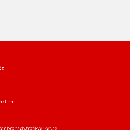
töd
unktion
för bransch.trafikverket.se