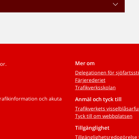
Mer om
or.
Delegationen för sjöfartss
Färjerederiet
Trafikverksskolan
trafikinformation och akuta
Anmäl och tyck till
Trafikverkets visselblåsarf
Tyck till om webbplatsen
Tillgänglighet
Tillgänglighetsredogörelse 