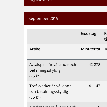
September 2019
Godståg
R
t
Artikel
Minuter/st
M
Avtalspart är vållande och
42 278
betalningsskyldig
(75 kr)
Trafikverket är vållande
41 147
och betalningsskyldig
(75 kr)