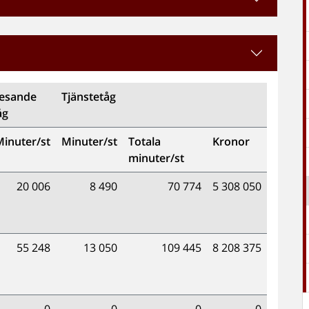
esande
Tjänstetåg
åg
inuter/st
Minuter/st
Totala
Kronor
minuter/st
20 006
8 490
70 774
5 308 050
55 248
13 050
109 445
8 208 375