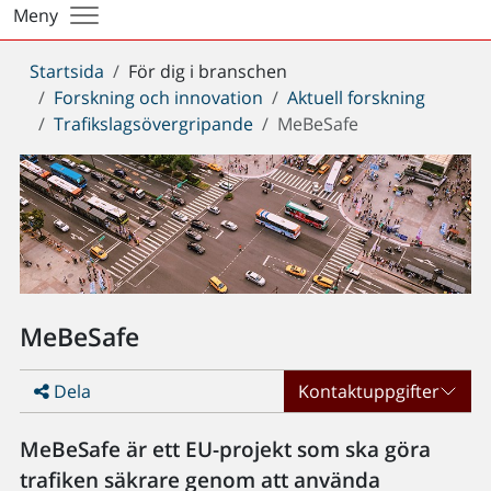
Meny
Du
Startsida
För dig i branschen
är
Forskning och innovation
Aktuell forskning
här:
Trafikslagsövergripande
MeBeSafe
MeBeSafe
Dela
Kontaktuppgifter
MeBeSafe är ett EU-projekt som ska göra
trafiken säkrare genom att använda