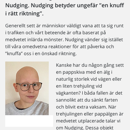
Nudging. Nudging betyder ungefär ”en knuff
i rätt riktning”.
Generellt sett är människor väldigt vana att ta sig runt
i trafiken och vårt beteende är ofta baserat på
medvetet inlärda mönster. Nudging vänder sig istället
till våra omedvetna reaktioner för att påverka och
”knuffa” oss i en önskad riktning.
Kanske har du någon gång sett
en pappskiva med en älg i
naturlig storlek vid vägen eller
en liten trehjuling vid
vägkanten? I båda fallen är det
sannolikt att du sänkt farten
och blivit extra vaksam. När
trehjulingen eller pappälgen är
medvetet utplacerade talar vi
om Nudging. Dessa objekt