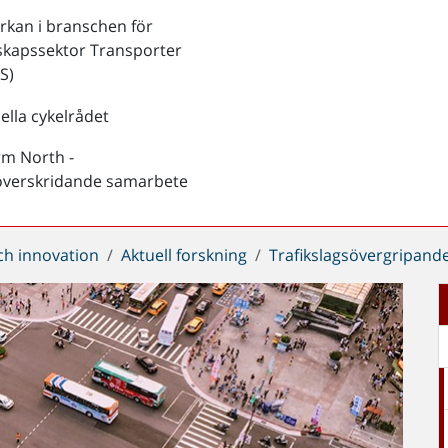
kan i branschen för
skapssektor Transporter
S)
ella cykelrådet
rm North -
överskridande samarbete
ch innovation
Aktuell forskning
Trafikslagsövergripand