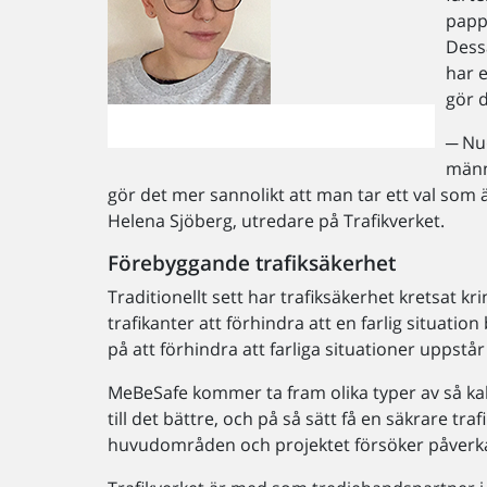
papp
Dess
har e
gör d
─ Nu
männ
gör det mer sannolikt att man tar ett val som 
Helena Sjöberg, utredare på Trafikverket.
Förebyggande trafiksäkerhet
Traditionellt sett har trafiksäkerhet kretsat kri
trafikanter att förhindra att en farlig situation 
på att förhindra att farliga situationer uppstår
MeBeSafe kommer ta fram olika typer av så ka
till det bättre, och på så sätt få en säkrare t
huvudområden och projektet försöker påverka så