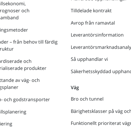
llsekonomi,
prognoser och
Tilldelade kontrakt
tsamband
Avrop från ramavtal
ringsmetoder
Leverantörsinformation
der – från behov till färdig
Leverantörsmarknadsanaly
truktur
Så upphandlar vi
ardiserade och
rialiserade produkter
Säkerhetsskyddad upphand
tande av väg- och
gsplaner
Väg
Bro och tunnel
- och godstransporter
Bärighetsklasser på väg oc
lsplanering
Funktionellt prioriterat väg
iering