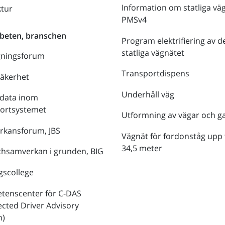
Information om statliga vä
ktur
PMSv4
beten, branschen
Program elektrifiering av d
statliga vägnätet
gningsforum
Transportdispens
säkerhet
Underhåll väg
data inom
portsystemet
Utformning av vägar och g
rkansforum, JBS
Vägnät för fordonståg upp t
34,5 meter
hsamverkan i grunden, BIG
gscollege
tenscenter för C-DAS
cted Driver Advisory
m)