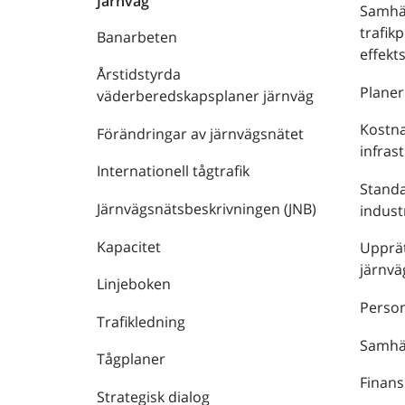
Järnväg
Samhä
trafik
Banarbeten
effek
Årstidstyrda
Plane
väderberedskapsplaner järnväg
Kostna
Förändringar av järnvägsnätet
infras
Internationell tågtrafik
Stand
Järnvägsnätsbeskrivningen (JNB)
indust
Kapacitet
Upprät
järnvä
Linjeboken
Person
Trafikledning
Samhäl
Tågplaner
Finans
Strategisk dialog