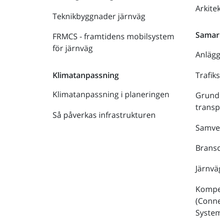
Arkite
Teknikbyggnader järnväg
Samar
FRMCS - framtidens mobilsystem
för järnväg
Anläg
Trafik
Klimatanpassning
Klimatanpassning i planeringen
Grund
trans
Så påverkas infrastrukturen
Samve
Bransc
Järnvä
Kompe
(Conne
Syste