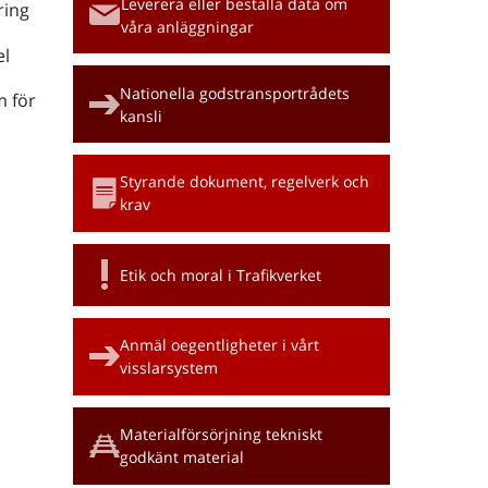
Leverera eller beställa data om
ring
våra anläggningar
l
Nationella godstransportrådets
m för
kansli
Styrande dokument, regelverk och
krav
Etik och moral i Trafikverket
Anmäl oegentligheter i vårt
visslarsystem
Materialförsörjning tekniskt
godkänt material