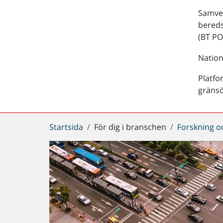
Samver
bered
(BT PO
Nation
Platfo
gräns
Du
Startsida
För dig i branschen
Forskning o
är
här: