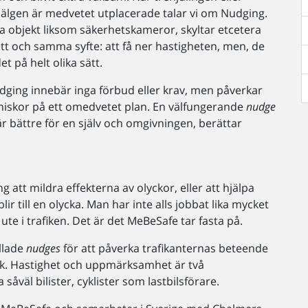
älgen är medvetet utplacerade talar vi om Nudging.
a objekt liksom säkerhetskameror, skyltar etcetera
tt och samma syfte: att få ner hastigheten, men, de
et på helt olika sätt.
dging innebär inga förbud eller krav, men påverkar
iskor på ett omedvetet plan. En välfungerande
nudge
är bättre för en själv och omgivningen, berättar
ng att mildra effekterna av olyckor, eller att hjälpa
blir till en olycka. Man har inte alls jobbat lika mycket
 ute i trafiken. Det är det MeBeSafe tar fasta på.
llade
nudges
för att påverka trafikanternas beteende
rafik. Hastighet och uppmärksamhet är två
väl bilister, cyklister som lastbilsförare.