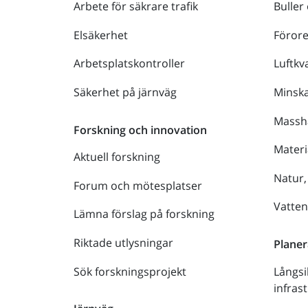
Arbete för säkrare trafik
Buller
Elsäkerhet
Föror
Arbetsplatskontroller
Luftkva
Säkerhet på järnväg
Minsk
Massh
Forskning och innovation
Materi
Aktuell forskning
Natur,
Forum och mötesplatser
Vatte
Lämna förslag på forskning
Riktade utlysningar
Planer
Sök forskningsprojekt
Långsi
infras