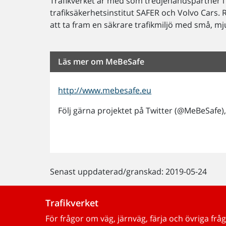
Trafikverket är med som tredjehandspartner 
trafiksäkerhetsinstitut SAFER och Volvo Cars. 
att ta fram en säkrare trafikmiljö med små, m
Läs mer om MeBeSafe
http://www.mebesafe.eu
Följ gärna projektet på Twitter (@MeBeSafe),
Senast uppdaterad/granskad: 2019-05-24
Trafikverket
För frågor om väg, järnväg, färja och övriga fråg