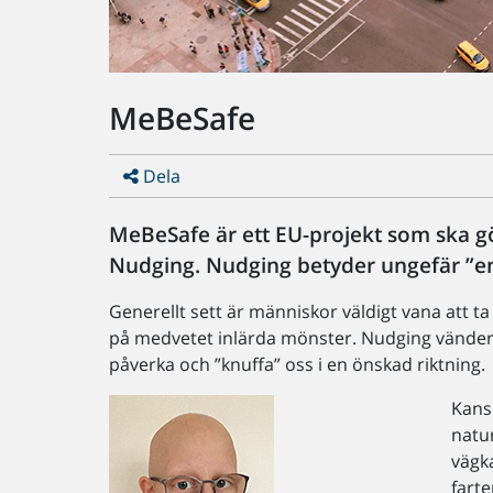
MeBeSafe
Dela
MeBeSafe är ett EU-projekt som ska g
Nudging. Nudging betyder ungefär ”en k
Generellt sett är människor väldigt vana att ta
på medvetet inlärda mönster. Nudging vänder si
påverka och ”knuffa” oss i en önskad riktning.
Kans
natur
vägka
farte