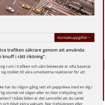
Kontaktuppgifter
öra trafiken säkrare genom att använda
nuff i rätt riktning”.
 sig runt i trafiken och vårt beteende är ofta baserat
g istället till våra omedvetna reaktioner för att
ke har du någon gång sett en pappskiva med en älg i
lig storlek vid vägen eller en liten trehjuling vid
nten? I båda fallen är det sannolikt att du sänkt
n och blivit extra vaksam. När trehjulingen eller