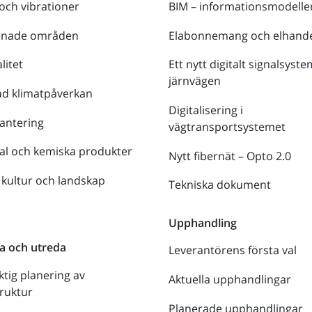
 och vibrationer
BIM – informationsmodelle
enade områden
Elabonnemang och elhande
litet
Ett nytt digitalt signalsyste
järnvägen
ad klimatpåverkan
Digitalisering i
antering
vägtransportsystemet
al och kemiska produkter
Nytt fibernät – Opto 2.0
 kultur och landskap
Tekniska dokument
n
Upphandling
a och utreda
Leverantörens första val
ktig planering av
Aktuella upphandlingar
truktur
Planerade upphandlingar