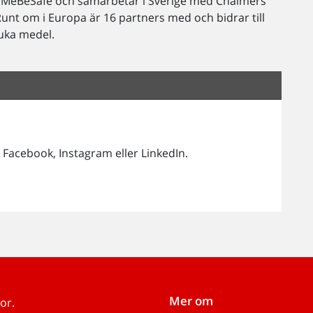
i MeBeSafe och samarbetar i Sverige med Chalmers
Runt om i Europa är 16 partners med och bidrar till
juka medel.
 Facebook, Instagram eller LinkedIn.
Mer om
or.