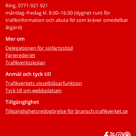
Ring, 0771-921 921
måndag–fredag kl. 8.00–16.00 (dygnet runt för
trafikinformation och akuta fel som kräver omedelbar
åtgärd)
Mer om
Delegationen för sjöfartsstöd
Färjerederiet
Trafikverksskolan
Anmäl och tyck till
Trafikverkets visselblåsarfunktion
Tyck till om webbplatsen
Tillgänglighet
Tillgänglighetsredogörelse för bransch.trafikverket.se
Facebook
YouTub
Inst
P