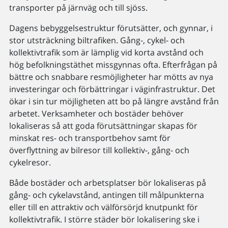
transporter på järnväg och till sjöss.
Dagens bebyggelsestruktur förutsätter, och gynnar, i
stor utsträckning biltrafiken. Gång-, cykel- och
kollektivtrafik som är lämplig vid korta avstånd och
hög befolkningstäthet missgynnas ofta. Efterfrågan på
bättre och snabbare resmöjligheter har mötts av nya
investeringar och förbättringar i väginfrastruktur. Det
ökar i sin tur möjligheten att bo på längre avstånd från
arbetet. Verksamheter och bostäder behöver
lokaliseras så att goda förutsättningar skapas för
minskat res- och transportbehov samt för
överflyttning av bilresor till kollektiv-, gång- och
cykelresor.
Både bostäder och arbetsplatser bör lokaliseras på
gång- och cykelavstånd, antingen till målpunkterna
eller till en attraktiv och välförsörjd knutpunkt för
kollektivtrafik. I större städer bör lokalisering ske i