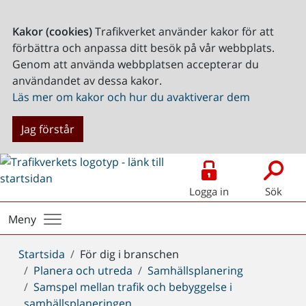
Kakor (cookies)
Trafikverket använder kakor för att
förbättra och anpassa ditt besök på vår webbplats.
Genom att använda webbplatsen accepterar du
användandet av dessa kakor.
Läs mer om kakor och hur du avaktiverar dem
Jag förstår
Logga in
Sök
Meny
Du
Startsida
För dig i branschen
är
Planera och utreda
Samhällsplanering
här:
Samspel mellan trafik och bebyggelse i
samhällsplaneringen