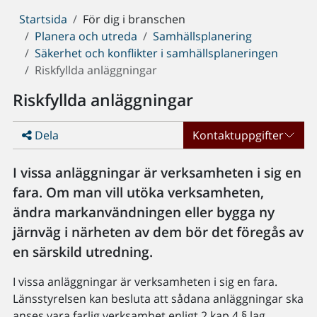
Du
Startsida
För dig i branschen
är
Planera och utreda
Samhällsplanering
här:
Säkerhet och konflikter i samhällsplaneringen
Riskfyllda anläggningar
Riskfyllda anläggningar
Dela
Kontaktuppgifter
I vissa anläggningar är verksamheten i sig en
fara. Om man vill utöka verksamheten,
ändra markanvändningen eller bygga ny
järnväg i närheten av dem bör det föregås av
en särskild utredning.
I vissa anläggningar är verksamheten i sig en fara.
Länsstyrelsen kan besluta att sådana anläggningar ska
anses vara farlig verksamhet enligt 2 kap 4 § lag