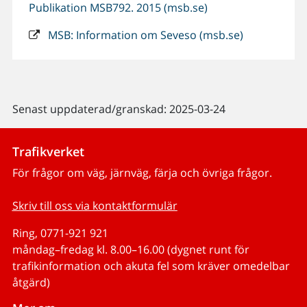
Publikation MSB792. 2015 (msb.se)
MSB: Information om Seveso (msb.se)
Senast uppdaterad/granskad: 2025-03-24
Trafikverket
För frågor om väg, järnväg, färja och övriga frågor.
Skriv till oss via kontaktformulär
Ring, 0771-921 921
måndag–fredag kl. 8.00–16.00 (dygnet runt för
trafikinformation och akuta fel som kräver omedelbar
åtgärd)