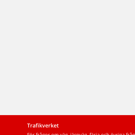
Trafikverket
För frågor om väg, järnväg, färja och övriga fråg