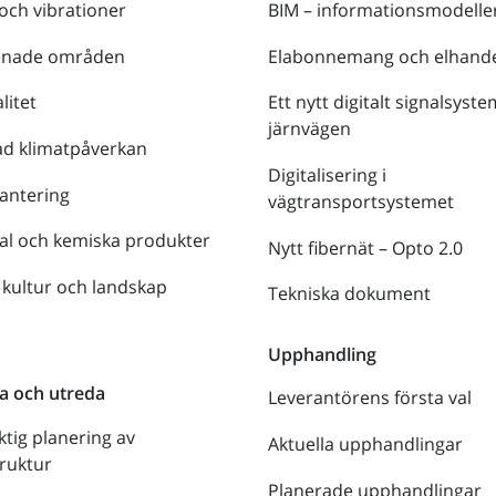
 och vibrationer
BIM – informationsmodelle
enade områden
Elabonnemang och elhande
litet
Ett nytt digitalt signalsyste
järnvägen
ad klimatpåverkan
Digitalisering i
antering
vägtransportsystemet
al och kemiska produkter
Nytt fibernät – Opto 2.0
 kultur och landskap
Tekniska dokument
n
Upphandling
a och utreda
Leverantörens första val
ktig planering av
Aktuella upphandlingar
truktur
Planerade upphandlingar