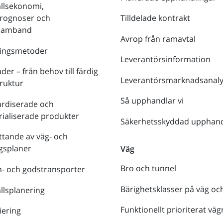
llsekonomi,
prognoser och
Tilldelade kontrakt
tsamband
Avrop från ramavtal
ringsmetoder
Leverantörsinformation
der – från behov till färdig
Leverantörsmarknadsanaly
truktur
Så upphandlar vi
ardiserade och
rialiserade produkter
Säkerhetsskyddad upphand
tande av väg- och
gsplaner
Väg
Bro och tunnel
- och godstransporter
Bärighetsklasser på väg oc
lsplanering
Funktionellt prioriterat väg
iering