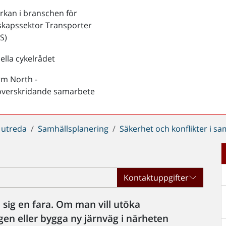
kan i branschen för
skapssektor Transporter
S)
ella cykelrådet
rm North -
överskridande samarbete
 utreda
Samhällsplanering
Säkerhet och konflikter i s
Kontaktuppgifter
 sig en fara. Om man vill utöka
n eller bygga ny järnväg i närheten