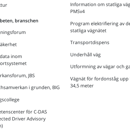
Information om statliga vä
ktur
PMSv4
beten, branschen
Program elektrifiering av d
statliga vägnätet
gningsforum
Transportdispens
säkerhet
Underhåll väg
data inom
portsystemet
Utformning av vägar och g
rkansforum, JBS
Vägnät för fordonståg upp t
34,5 meter
hsamverkan i grunden, BIG
gscollege
tenscenter för C-DAS
cted Driver Advisory
m)