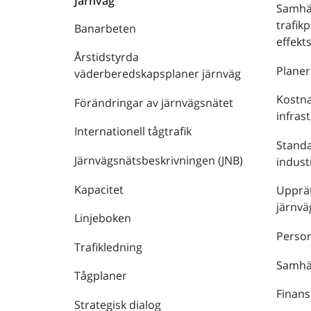
Järnväg
Samhä
trafik
Banarbeten
effek
Årstidstyrda
Plane
väderberedskapsplaner järnväg
Kostna
Förändringar av järnvägsnätet
infras
Internationell tågtrafik
Stand
Järnvägsnätsbeskrivningen (JNB)
indust
Kapacitet
Upprät
järnvä
Linjeboken
Person
Trafikledning
Samhäl
Tågplaner
Finans
Strategisk dialog