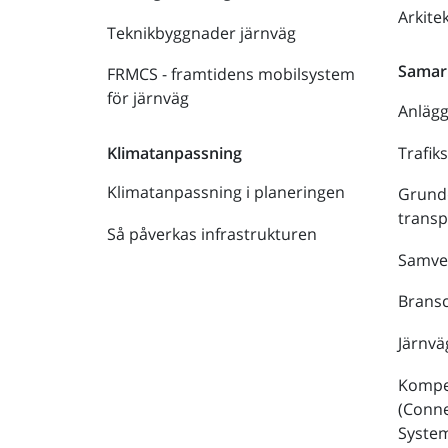
Arkite
Teknikbyggnader järnväg
Samar
FRMCS - framtidens mobilsystem
för järnväg
Anläg
Trafik
Klimatanpassning
Klimatanpassning i planeringen
Grund
trans
Så påverkas infrastrukturen
Samve
Bransc
Järnvä
Kompe
(Conne
Syste