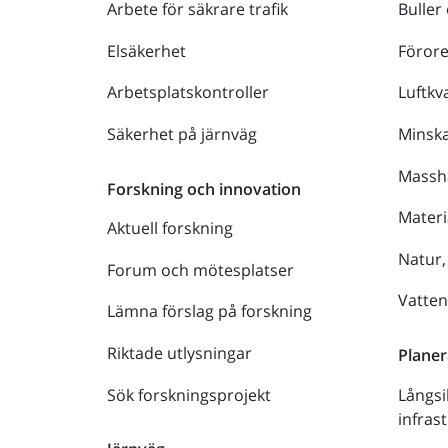
Arbete för säkrare trafik
Buller
Elsäkerhet
Föror
Arbetsplatskontroller
Luftkva
Säkerhet på järnväg
Minsk
Massh
Forskning och innovation
Materi
Aktuell forskning
Natur,
Forum och mötesplatser
Vatte
Lämna förslag på forskning
Riktade utlysningar
Planer
Sök forskningsprojekt
Långsi
infras