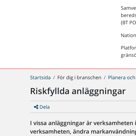
Samver
bered
(BT PO
Nation
Platfo
gräns
Du
Startsida
För dig i branschen
Planera och
är
Riskfyllda anläggningar
här:
Dela
I vissa anläggningar är verksamheten i
verksamheten, ändra markanvändninge