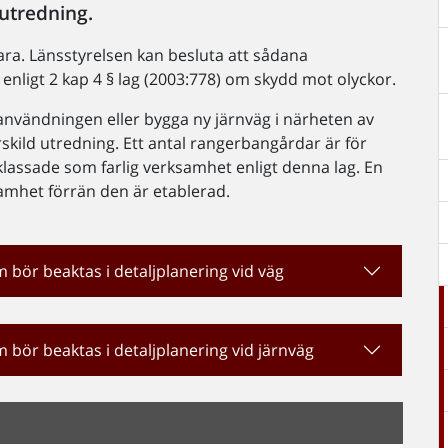
 utredning.
fara. Länsstyrelsen kan besluta att sådana
enligt 2 kap 4 § lag (2003:778) om skydd mot olyckor.
nvändningen eller bygga ny järnväg i närheten av
skild utredning. Ett antal rangerbangårdar är för
klassade som farlig verksamhet enligt denna lag. En
samhet förrän den är etablerad.
om bör beaktas i detaljplanering vid väg
om bör beaktas i detaljplanering vid järnväg