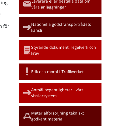
Leverera eller beställa data om
ring
våra anläggningar
l
Nationella godstransportrådets
m för
kansli
Styrande dokument, regelverk och
krav
Etik och moral i Trafikverket
Anmäl oegentligheter i vårt
visslarsystem
Materialförsörjning tekniskt
godkänt material