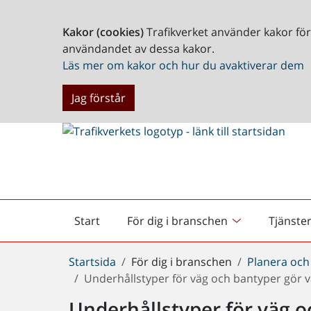
Kakor (cookies)
Trafikverket använder kakor fö
användandet av dessa kakor.
Läs mer om kakor och hur du avaktiverar dem
Jag förstår
Start
För dig i branschen
Tjänste
Startsida
Du
Startsida
För dig i branschen
Planera och
är
Underhållstyper för väg och bantyper gör v
här:
Underhållstyper för väg 