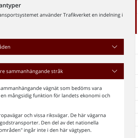
bantyper
 transportsystemet använder Trafikverket en indelning i
.
råden
törre sammanhängande stråk
ett sammanhängande vägnät som bedöms vara
ler en mångsidig funktion för landets ekonomi och
uropavägar och vissa riksvägar. De här vägarna
godstransporter. Den del av det nationella
områden" ingår inte i den här vägtypen.