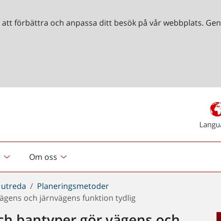
r att förbättra och anpassa ditt besök på vår webbplats. 
Langu
r
Om oss
 utreda
Planeringsmetoder
ägens och järnvägens funktion tydlig
och bantyper gör vägens och