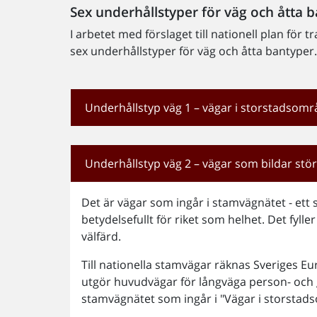
Sex underhållstyper för väg och åtta 
I arbetet med förslaget till nationell plan för
sex underhållstyper för väg och åtta bantyper
Underhållstyp väg 1 – vägar i storstadsom
Underhållstyp väg 2 – vägar som bildar s
Det är vägar som ingår i stamvägnätet - 
betydelsefullt för riket som helhet. Det fyl
välfärd.
Till nationella stamvägar räknas Sveriges E
utgör huvudvägar för långväga person- och 
stamvägnätet som ingår i "Vägar i storstads