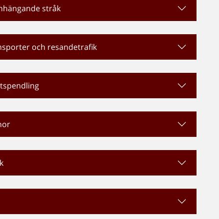
anhängande stråk
sporter och resandetrafik
etspendling
nor
k