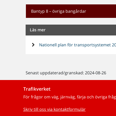
Bantyp 8 – övriga bangårdar
Läs mer
Nationell plan för transportsystemet 2
Senast uppdaterad/granskad: 2024-08-26
Trafikverket
För frågor om väg, järnväg, färja och övriga fråg
Skriv till oss via kontaktformulär