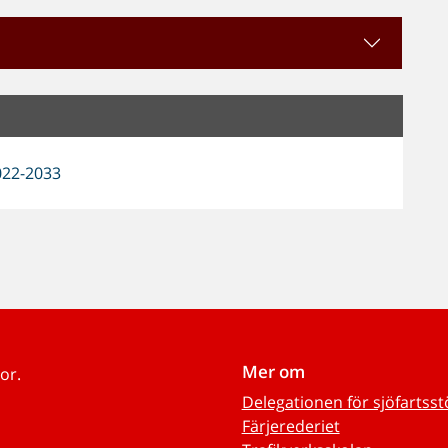
022-2033
Mer om
or.
Delegationen för sjöfartss
Färjerederiet