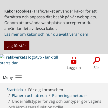
Kakor (cookies)
Trafikverket använder kakor för att
förbättra och anpassa ditt besök på vår webbplats.
Genom att använda webbplatsen accepterar du
användandet av dessa kakor.
Läs mer om kakor och hur du avaktiverar dem
Jag förstår
Logga in
Sök
Meny
Du
Startsida
För dig i branschen
är
Planera och utreda
Planeringsmetoder
här:
Underhållstyper för väg och bantyper gör vägens
och järnvägens funktion tydlig