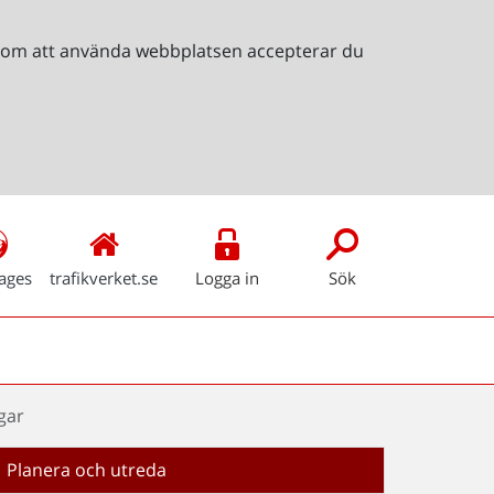
Genom att använda webbplatsen accepterar du
ages
trafikverket.se
Logga in
Sök
gar
Planera och utreda