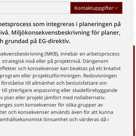
Kontaktuppgifter
etsprocess som integreras i planeringen på
nivå. Miljökonsekvensbeskrivning för planer,
h grundad på EG-direktiv.
sekvensbeskrivning (MKB), innebär en arbetsprocess
 strategisk nivå eller på projektnivå. Därigenom
a effekter och konsekvenser kan beaktas på ett kreativt
er/program eller projektutformningen. Redovisningen
förståelse till allmänhet och beslutsfattare om
till ytterligare anpassning eller skadeförebyggande
av plan eller projekt jämfört med nollalternativ.
anges som konsekvenser för olika grupper av
ekter och konsekvenser används även för att kunna
samhällsekonomisk lönsamhet och värderas då i