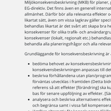
Miljökonsekvensbeskrivning (MKB) för planer,
EG-direktiv. Det finns även en generell interna
allmänhet. Därför bör alla relevanta effekter
likartat sätt, även om vissa lagkrav gäller spe
behandlas likartat är det svårt att skapa bra
konsekvenser för olika trafik- och användar
konsekvenser (lokalt, regionalt etc.) behandla
behandla alla planeringsfrågor och alla releva
Grundläggande för konsekvensbeskrivning är a
bedöma behovet av konsekvensbeskrivning
konsekvensbeskrivningen anpassas till det 
beskriva förhållandena utan plan/program e
förväntas utvecklas i framtiden (Detta bidra
referens så att effekter [förändring] ska
bas för senare uppföljning av effekter. [S
analysera och beskriva alternativens effe
och begränsa samt i vissa fall kompense