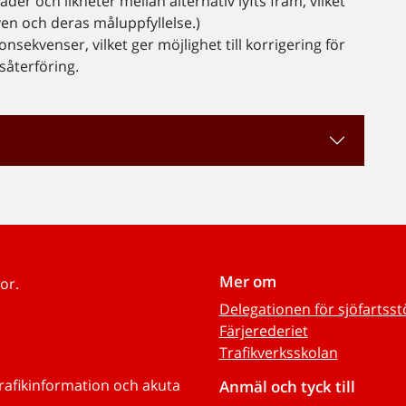
der och likheter mellan alternativ lyfts fram, vilket
iven och deras måluppfyllelse.)
nsekvenser, vilket ger möjlighet till korrigering för
apsåterföring.
Mer om
or.
Delegationen för sjöfartss
Färjerederiet
Trafikverksskolan
trafikinformation och akuta
Anmäl och tyck till