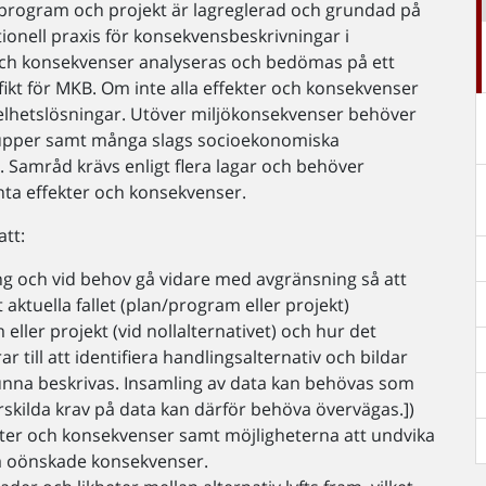
 program och projekt är lagreglerad och grundad på
tionell praxis för konsekvensbeskrivningar i
 och konsekvenser analyseras och bedömas på ett
cifikt för MKB. Om inte alla effekter och konsekvenser
 helhetslösningar. Utöver miljökonsekvenser behöver
grupper samt många slags socioekonomiska
s. Samråd krävs enligt flera lagar och behöver
nta effekter och konsekvenser.
tt:
 och vid behov gå vidare med avgränsning så att
aktuella fallet (plan/program eller projekt)
ller projekt (vid nollalternativet) och hur det
r till att identifiera handlingsalternativ och bildar
 kunna beskrivas. Insamling av data kan behövas som
ärskilda krav på data kan därför behöva övervägas.])
kter och konsekvenser samt möjligheterna att undvika
ra oönskade konsekvenser.