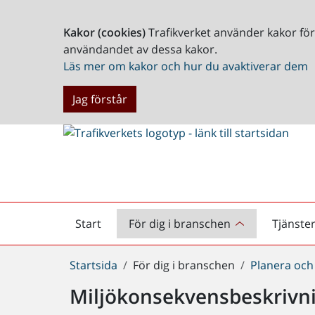
Kakor (cookies)
Trafikverket använder kakor fö
användandet av dessa kakor.
Läs mer om kakor och hur du avaktiverar dem
Jag förstår
Start
För dig i branschen
Tjänste
Startsida
Du
Startsida
För dig i branschen
Planera och
är
Miljökonsekvensbeskrivn
här: