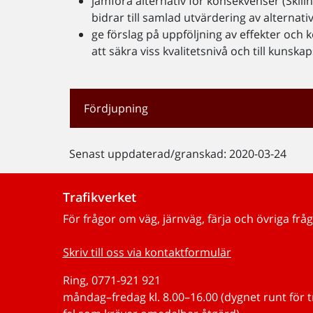
jämföra alternativ för konsekvenser (Skillna
bidrar till samlad utvärdering av alternat
ge förslag på uppföljning av effekter och ko
att säkra viss kvalitetsnivå och till kunsk
Fördjupning
Senast uppdaterad/granskad: 2020-03-24
Trafikverket
För frågor om väg, järnväg, färja och övriga fråg
Skriv till oss via kontaktformulär
Ring, 0771-921 921
måndag–fredag kl. 8.00–16.00 (dygnet runt för 