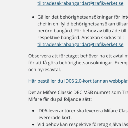
tilltradesakrabangardar@trafikverket.se
.
Gäller det behörighetsansökningar för
int
chef in en ifylld behörighetsansökan til
berörd bangård. För behov av tillträde til
respektive bangård. Ansökan skickas till:
tilltradesakrabangardar@trafikverket.se
.
Observera att företaget behöver ha ett avtal m
för att få göra behörighetsansökningar. Exempe
och hyresavtal.
Här beställer du ID06 2.0-kort (annan webbplat
Det är Mifare Classic DEC MSB numret som Traf
Mifare får du på följande sätt:
ID06-leverantörer ska leverera Mifare Cla
levererade kort.
Vid behov kan respektive företag själva 