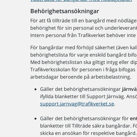
Behörighetsansökningar
För att få tillträde till en bangård med nödl
behörighet för sin personal och underleverantör
Intern personal från Trafikverket behöver inte fy
För bangårdar med förhöjd säkerhet (även ka
behörighetslista för varje enskild bangård bifo
Med behörighetslistan ska giltigt intyg eller d
Trafikverksskolan för personen i fråga bifogas
arbetsdagar beroende på arbetsbelastning.
Gäller det behörighetsansökningar
järnvä
ifyllda blanketter till Support Järnväg. Ansö
support.jarnvag@trafikverket.se
.
Gäller det behörighetsansökningar för
ent
blanketter till Tillträde säkra bangårdar. F
skicka en ansökan för respektive bangård. 