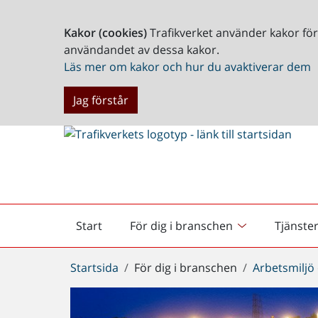
Kakor (cookies)
Trafikverket använder kakor fö
användandet av dessa kakor.
Läs mer om kakor och hur du avaktiverar dem
Jag förstår
Start
För dig i branschen
Tjänste
Startsida
Du
Startsida
För dig i branschen
Arbetsmiljö
är
här: