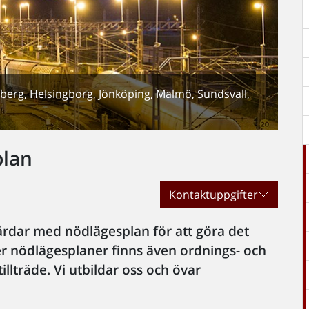
berg, Helsingborg, Jönköping, Malmö, Sundsvall,
plan
Kontaktuppgifter
årdar med nödlägesplan för att göra det
er nödlägesplaner finns även ordnings- och
illträde. Vi utbildar oss och övar