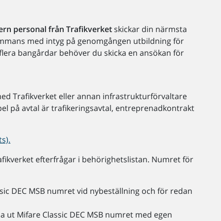
ern personal från Trafikverket
skickar din närmsta
lsammans med intyg på genomgången utbildning för
l flera bangårdar behöver du skicka en ansökan för
ed Trafikverket eller annan infrastrukturförvaltare
l på avtal är trafikeringsavtal, entreprenadkontrakt
s).
ikverket efterfrågar i behörighetslistan. Numret för
ssic DEC MSB numret vid nybeställning och för redan
läsa ut Mifare Classic DEC MSB numret med egen