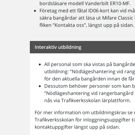
bordsläsare modell Vanderbilt ER10-MF.
Företag med ett fåtal ID06-kort kan vid må
säkra bangårdar att läsa ut Mifare Classi
fliken ”Kontakta oss”, längst upp på sidan.
Interaktiv utbildning
All personal som ska vistas på bangård
utbildning: ”Nödlägeshantering vid ran
för den aktuella bangården innan de får
Dessutom behöver personer som kan bli
”Nödlägeshantering vid rangerbangård –
nås via Trafikverksskolan lärplattform.
För mer information om utbildningskrav se 
Trafikverksskolan för inloggningsuppgifter ti
kontaktuppgifter längst upp på sidan.