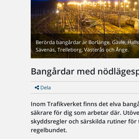
Berörda bangårdar är Borlänge, Gävle, Halls
Sävenäs, Trelleborg, Västerås och Ånge.
Bangårdar med nödläges
Dela
Inom Trafikverket finns det elva bang
säkrare för dig som arbetar där. Utöv
skyddsregler och särskilda rutiner för t
regelbundet.