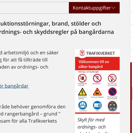
Kontaktuppgifter
duktionsstörningar, brand, stölder och
ordnings- och skyddsregler på bangårdarna
d arbetsmiljö och en säker
r att få tillträde till
naden av ordnings- och
ör bangårdar
mråde behöver genomföra den
vid rangerbangård – grund "
Skylt för med
sam för alla Trafikverkets
ordnings- och