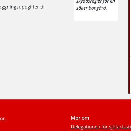
skyddsregler för en
oggningsuppgifter till
säker bangård.
Mer om
or.
Delegationen för sjöfartss