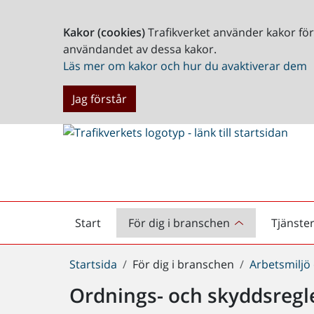
Kakor (cookies)
Trafikverket använder kakor fö
användandet av dessa kakor.
Läs mer om kakor och hur du avaktiverar dem
Jag förstår
Start
För dig i branschen
Tjänste
Startsida
Du
Startsida
För dig i branschen
Arbetsmiljö
är
Ordnings- och skyddsregl
här: