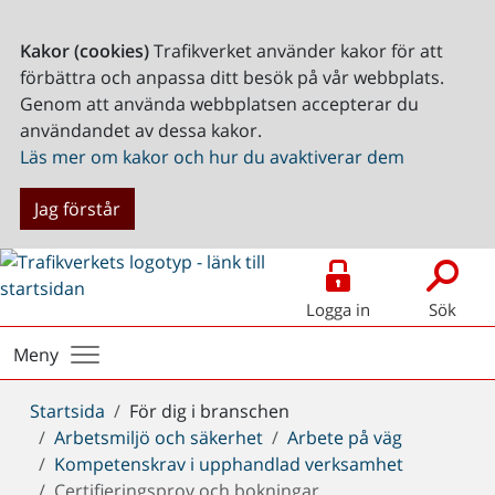
Kakor (cookies)
Trafikverket använder kakor för att
förbättra och anpassa ditt besök på vår webbplats.
Genom att använda webbplatsen accepterar du
användandet av dessa kakor.
Läs mer om kakor och hur du avaktiverar dem
Jag förstår
Logga in
Sök
Meny
Du
Startsida
För dig i branschen
är
Arbetsmiljö och säkerhet
Arbete på väg
här:
Kompetenskrav i upphandlad verksamhet
Certifieringsprov och bokningar