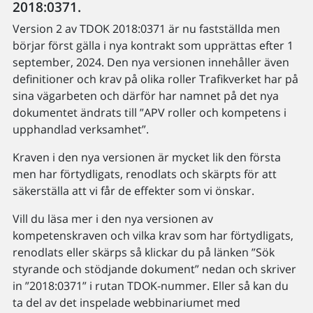
2018:0371.
Version 2 av TDOK 2018:0371 är nu fastställda men
börjar först gälla i nya kontrakt som upprättas efter 1
september, 2024. Den nya versionen innehåller även
definitioner och krav på olika roller Trafikverket har på
sina vägarbeten och därför har namnet på det nya
dokumentet ändrats till ”APV roller och kompetens i
upphandlad verksamhet”.
Kraven i den nya versionen är mycket lik den första
men har förtydligats, renodlats och skärpts för att
säkerställa att vi får de effekter som vi önskar.
Vill du läsa mer i den nya versionen av
kompetenskraven och vilka krav som har förtydligats,
renodlats eller skärps så klickar du på länken ”Sök
styrande och stödjande dokument” nedan och skriver
in ”2018:0371” i rutan TDOK-nummer. Eller så kan du
ta del av det inspelade webbinariumet med