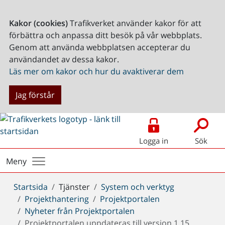
Kakor (cookies)
Trafikverket använder kakor för att
förbättra och anpassa ditt besök på vår webbplats.
Genom att använda webbplatsen accepterar du
användandet av dessa kakor.
Läs mer om kakor och hur du avaktiverar dem
Jag förstår
Logga in
Sök
Meny
Du
Startsida
Tjänster
System och verktyg
är
Projekthantering
Projektportalen
här:
Nyheter från Projektportalen
Projektportalen uppdateras till version 1.15