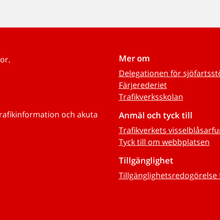
Mer om
or.
Delegationen för sjöfartss
Färjerederiet
Trafikverksskolan
trafikinformation och akuta
Anmäl och tyck till
Trafikverkets visselblåsarf
Tyck till om webbplatsen
Tillgänglighet
Tillgänglighetsredogörelse 