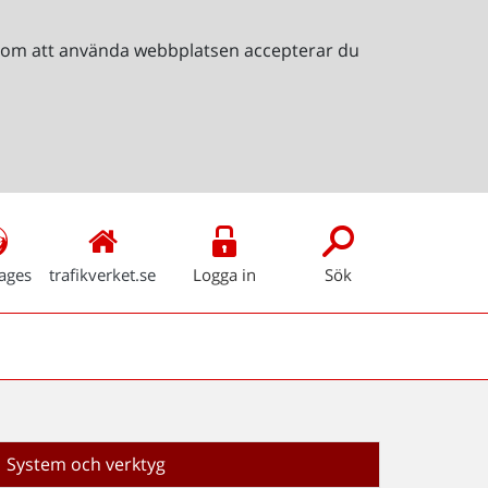
Genom att använda webbplatsen accepterar du
ages
trafikverket.se
Logga in
Sök
System och verktyg