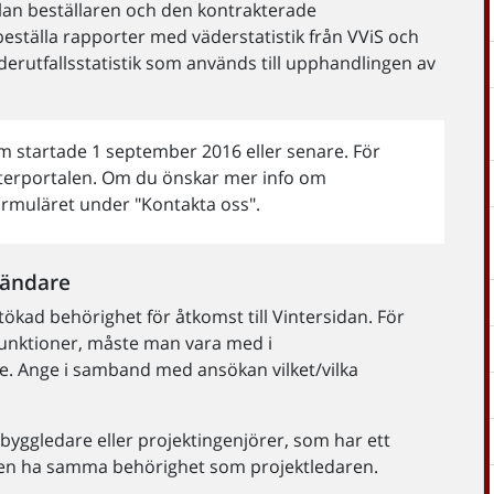
llan beställaren och den kontrakterade
beställa rapporter med väderstatistik från VViS och
rutfallsstatistik som används till upphandlingen av
om startade 1 september 2016 eller senare. För
interportalen. Om du önskar mer info om
formuläret under "Kontakta oss".
nvändare
tökad behörighet för åtkomst till Vintersidan. För
r funktioner, måste man vara med i
e. Ange i samband med ansökan vilket/vilka
yggledare eller projektingenjörer, som har ett
onen ha samma behörighet som projektledaren.