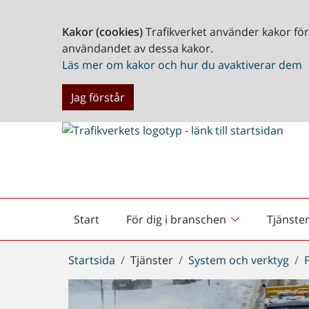
Kakor (cookies)
Trafikverket använder kakor fö
användandet av dessa kakor.
Läs mer om kakor och hur du avaktiverar dem
Jag förstår
Start
För dig i branschen
Tjänste
Startsida
Du
Startsida
Tjänster
System och verktyg
är
här: