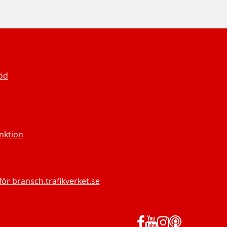
töd
unktion
för bransch.trafikverket.se
Facebook
YouTube
Instagram
Podd