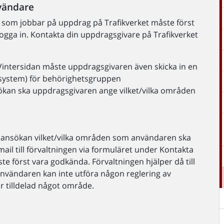
nvändare
 som jobbar på uppdrag på Trafikverket måste först
logga in. Kontakta din uppdragsgivare på Trafikverket
ll Vintersidan måste uppdragsgivaren även skicka in en
ssystem) för behörighetsgruppen
kan ska uppdragsgivaren ange vilket/vilka områden
sansökan vilket/vilka områden som användaren ska
 mail till förvaltningen via formuläret under Kontakta
e först vara godkända. Förvaltningen hjälper då till
Användaren kan inte utföra någon reglering av
r tilldelad något område.