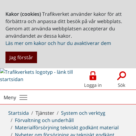
Kakor (cookies)
Trafikverket använder kakor för att
förbättra och anpassa ditt besök på vår webbplats.
Genom att använda webbplatsen accepterar du
användandet av dessa kakor.
Läs mer om kakor och hur du avaktiverar dem
Jag förstår
Logga in
Sök
Meny
Du
Startsida
Tjänster
System och verktyg
är
Förvaltning och underhåll
här:
Materialförsörjning tekniskt godkänt material
Nyheter om försörjning av tekniskt godkänt