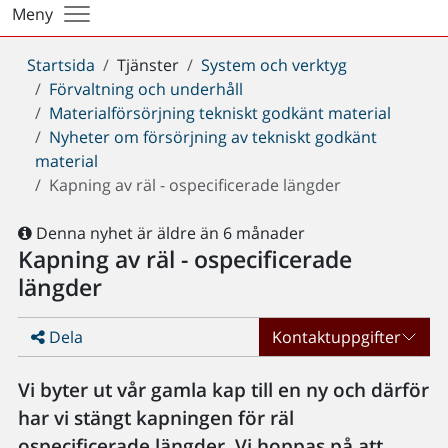
Meny
Du
Startsida
Tjänster
System och verktyg
är
Förvaltning och underhåll
här:
Materialförsörjning tekniskt godkänt material
Nyheter om försörjning av tekniskt godkänt
material
Kapning av räl - ospecificerade längder
Denna nyhet är äldre än 6 månader
Kapning av räl - ospecificerade
längder
Dela
Kontaktuppgifter
Vi byter ut vår gamla kap till en ny och därför
har vi stängt kapningen för räl
ospecificerade längder. Vi hoppas på att