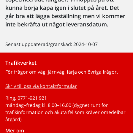
kunna börja kapa igen i slutet på året. Det
går bra att lägga beställning men vi kommer
inte bekräfta ut något leveransdatum.
Senast uppdaterad/granskad: 2024-10-07
Trafikverket
För frågor om väg, järnväg, färja och övriga frågor.
Skriv till oss via kontaktformulär
Ring, 0771-921 921
måndag–fredag kl. 8.00–16.00 (dygnet runt för
trafikinformation och akuta fel som kräver omedelbar
åtgärd)
Mer om