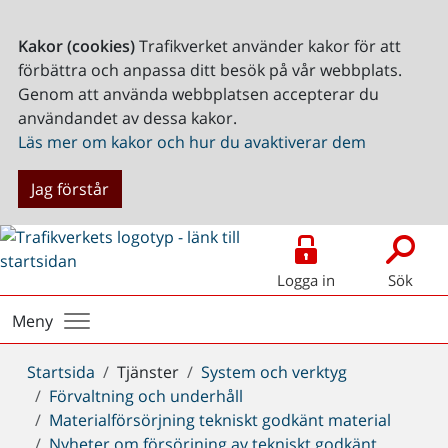
Kakor (cookies)
Trafikverket använder kakor för att
förbättra och anpassa ditt besök på vår webbplats.
Genom att använda webbplatsen accepterar du
användandet av dessa kakor.
Läs mer om kakor och hur du avaktiverar dem
Jag förstår
Logga in
Sök
Meny
Du
Startsida
Tjänster
System och verktyg
är
Förvaltning och underhåll
här:
Materialförsörjning tekniskt godkänt material
Nyheter om försörjning av tekniskt godkänt